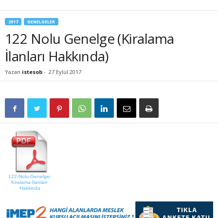
2017
GENELGELER
122 Nolu Genelge (Kiralama
İlanları Hakkında)
Yazan
istesob
-
27 Eylül 2017
122-Nolu-Genelge-
Kiralama-İlanlari-
Hakkinda