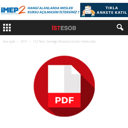
Ana sayfa
2017
122 Nolu Genelge (Kiralama İlanları Hakkında)