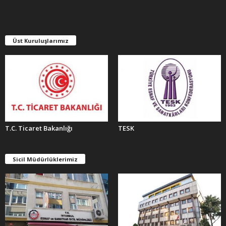
İ
V
L
E
Üst Kuruluşlarımız
R
T.C. Ticaret Bakanlığı
TESK
Sicil Müdürlüklerimiz