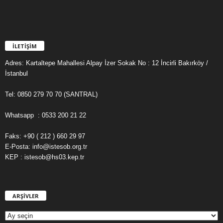
İLETİŞİM
Adres: Kartaltepe Mahallesi Alpay İzer Sokak No : 12 İncirli Bakırköy /
İstanbul
Tel: 0850 279 70 70 (SANTRAL)
Whatsapp : 0533 200 21 22
Faks: +90 ( 212 ) 660 29 97
E-Posta: info@istesob.org.tr
KEP : istesob@hs03.kep.tr
ARŞİVLER
A
R
Ş