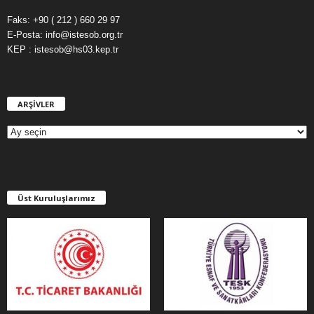
Faks: +90 ( 212 ) 660 29 97
E-Posta: info@istesob.org.tr
KEP : istesob@hs03.kep.tr
ARŞİVLER
A
R
Ş
İ
V
L
E
Üst Kuruluşlarımız
R