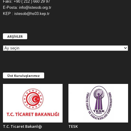
Faks: +90 ( 212 ) 660 29 97
E-Posta: info@istesob.org.tr
KEP : istesob@hs03.kep.tr
ARŞİVLER
A
R
Ş
İ
V
L
E
Üst Kuruluşlarımız
R
T.C. Ticaret Bakanlığı
TESK