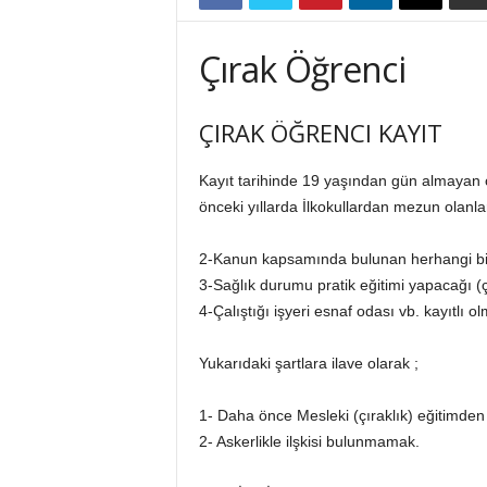
k
a
Çırak Öğrenci
r
l
a
ÇIRAK ÖĞRENCI KAYIT
r
O
Kayıt tarihinde 19 yaşından gün almayan ö
d
a
önceki yıllarda İlkokullardan mezun olanlar 
l
a
2-Kanun kapsamında bulunan herhangi bir
r
3-Sağlık durumu pratik eğitimi yapacağı 
ı
4-Çalıştığı işyeri esnaf odası vb. kayıtlı 
B
i
Yukarıdaki şartlara ilave olarak ;
r
l
i
1- Daha önce Mesleki (çıraklık) eğitimde
ğ
2- Askerlikle ilşkisi bulunmamak.
i
/