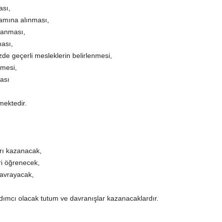
ası,
samına alınması,
lanması,
ması,
de geçerli mesleklerin belirlenmesi,
lmesi,
ması
mektedir.
arı kazanacak,
eri öğrenecek,
kavrayacak,
ımcı olacak tutum ve davranışlar kazanacaklardır.