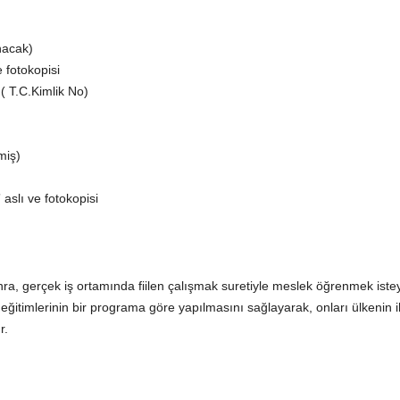
nacak)
 fotokopisi
 ( T.C.Kimlik No)
miş)
 aslı ve fotokopisi
ra, gerçek iş ortamında fiilen çalışmak suretiyle meslek öğrenmek iste
 eğitimlerinin bir programa göre yapılmasını sağlayarak, onları ülkenin i
r.