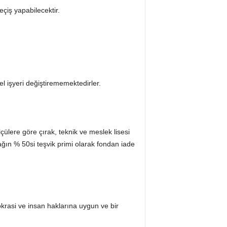
iş yapabilecektir.
zel işyeri değiştirememektedirler.
çülere göre çırak, teknik ve meslek lisesi
ağın % 50si teşvik primi olarak fondan iade
okrasi ve insan haklarına uygun ve bir