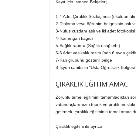
Kayıt İçin İstenen Belgeler;
İ
S
1-4 Adet Çıraklık Sözleşmesi (okuldan alı
T
E
2-Diploma veya öğrenim belgesinin aslı ve
S
3-Nüfus cüzdanı aslı ve iki adet fotokopisi
O
4-İkametgah kağıdı
B
5-Sağlık raporu (Sağlık ocağı vb.)
6-6 Adet vesikalık resim (son 6 ayda çekil
7-Kan grubunu gösterir belge
8-İşyeri sahibinin “Usta Öğreticilik Belgesi”
ÇIRAKLIK EĞITIM AMACI
Zorunlu temel eğitimini tamamladıktan son
vatandaşlarımızın teorik ve pratik mesleki
getirmek, çıraklık eğitiminin temel amacıdı
Çıraklık eğitimi ile ayrıca;