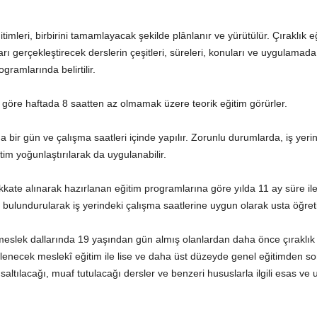
ğitimleri, birbirini tamamlayacak şekilde plânlanır ve yürütülür. Çıraklık
rı gerçekleştirecek derslerin çeşitleri, süreleri, konuları ve uygulama
ramlarında belirtilir.
e göre haftada 8 saatten az olmamak üzere teorik eğitim görürler.
a bir gün ve çalışma saatleri içinde yapılır. Zorunlu durumlarda, iş yeri
tim yoğunlaştırılarak da uygulanabilir.
ikkate alınarak hazırlanan eğitim programlarına göre yılda 11 ay süre ile 
ndurularak iş yerindeki çalışma saatlerine uygun olarak usta öğretici
meslek dallarında 19 yaşından gün almış olanlardan daha önce çıraklık
enecek meslekî eğitim ile lise ve daha üst düzeyde genel eğitimden sonr
ltılacağı, muaf tutulacağı dersler ve benzeri hususlarla ilgili esas ve us