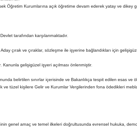
sek Öğretim Kurumlarına açık öğretime devam ederek yatay ve dikey geç
i Devlet tarafından karşılanmaktadır.
r. Aday çırak ve çıraklar, sözleşme ile işyerine bağlandıkları için gelişigü
r. Kanunla gelişigüzel işyeri açılması önlenmiştir.
da belirtilen sınırlar içerisinde ve Bakanlıkça tespit edilen esas ve öl
k ve tüzel kişilere Gelir ve Kurumlar Vergilerinden fona ödedikleri mebl
timinin genel amaç ve temel ilkeleri doğrultusunda evrensel hukuka, dem