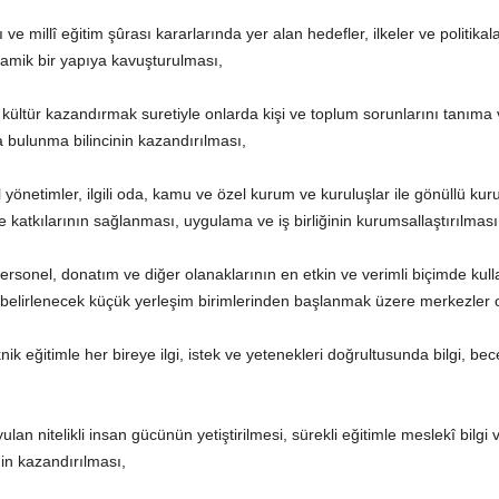
e millî eğitim şûrası kararlarında yer alan hedefler, ilkeler ve politika
dinamik bir yapıya kavuşturulması,
l kültür kazandırmak suretiyle onlarda kişi ve toplum sorunlarını tanıma
 bulunma bilincinin kazandırılması,
yönetimler, ilgili oda, kamu ve özel kurum ve kuruluşlar ile gönüllü kurulu
e katkılarının sağlanması, uygulama ve iş birliğinin kurumsallaştırılması
le personel, donatım ve diğer olanaklarının en etkin ve verimli biçimde ku
 belirlenecek küçük yerleşim birimlerinden başlanmak üzere merkezler o
ik eğitimle her bireye ilgi, istek ve yetenekleri doğrultusunda bilgi, bece
an nitelikli insan gücünün yetiştirilmesi, sürekli eğitimle meslekî bilgi v
nin kazandırılması,