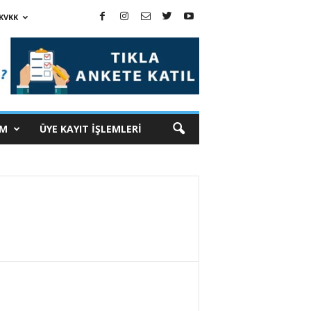
KVKK
İM
ÜYE KAYIT İŞLEMLERİ