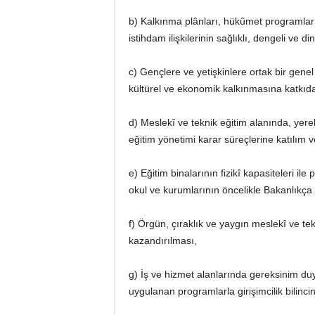
b) Kalkınma plânları, hükûmet programları v
istihdam ilişkilerinin sağlıklı, dengeli ve 
c) Gençlere ve yetişkinlere ortak bir gene
kültürel ve ekonomik kalkınmasına katkıda
d) Meslekî ve teknik eğitim alanında, yerel 
eğitim yönetimi karar süreçlerine katılım v
e) Eğitim binalarının fizikî kapasiteleri i
okul ve kurumlarının öncelikle Bakanlıkça
f) Örgün, çıraklık ve yaygın meslekî ve tekn
kazandırılması,
g) İş ve hizmet alanlarında gereksinim duyul
uygulanan programlarla girişimcilik bilinci