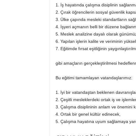
1. İş hayatında çalışma disiplinin sağlanm
2. Çırak öğrencilerin sosyal güvenlik kap
3. Ülke çapında mesleki standartların sağ
4. İşyeri açmanın belli bir düzene bağlan
5. Meslek analizine dayalı olarak günümüz
6. Yapılan işlerin kalite ve veriminin yükse
7. Eğitimde fırsat eşitliğinin yaygınlaştırıl
gibi amaçların gerçekleştirilmesi hedeflen
Bu eğitimi tamamlayan vatandaşlarımız:
1. İyi bir vatandaştan beklenen davranışl
2. Çeşitli mesleklerdeki ortak iş ve işleml
3. Çalışma disiplininin anlam ve önemini 
4. Ortak bir genel kültür edinecek,
5. Çalışma hayatına uyum sağlamaya yard