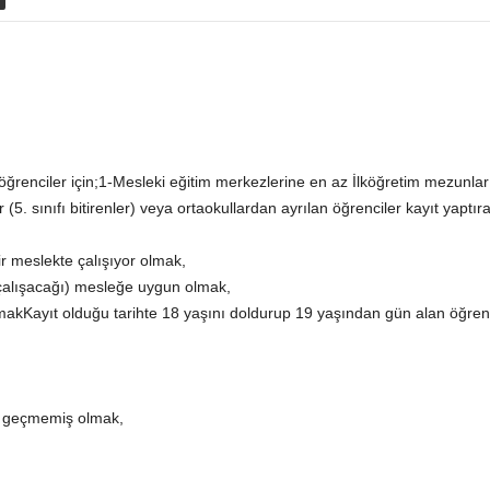
ğrenciler için;1-Mesleki eğitim merkezlerine en az İlköğretim mezunları
(5. sınıfı bitirenler) veya ortaokullardan ayrılan öğrenciler kayıt yaptırab
 meslekte çalışıyor olmak,
(çalışacağı) mesleğe uygun olmak,
olmakKayıt olduğu tarihte 18 yaşını doldurup 19 yaşından gün alan öğrenc
n geçmemiş olmak,