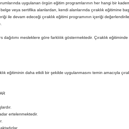
kurumlarında uygulanan örgün eğitim programlarının her hangi bir kadem
lge veya sertifika alanlardan, kendi alanlarında çıraklık eğitimine başl
iği ile devam edeceği çıraklık eğitimi programının içeriği değerlendiril
.
 dağıtımı mesleklere göre farklılık göstermektedir. Çıraklık eğitiminde
lık eğitiminin daha etkili bir şekilde uygulanmasını temin amacıyla çırak 
LAR
lardır.
kadar ertelenmektedir.
r.
aktadırlar.