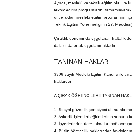
Ayrıca, meslekî ve teknik eğitim okul ve 
teknik eğitim programlarını tamamlayarak be
önce aldığı meslekî eğitim programının içer
Teknik Eğitim Yönetmeliğinin 27. Maddesi)
Çıraklık döneminde uygulanan haftalık ders
dallarında ortak uygulanmaktadır.
TANINAN HAKLAR
3308 sayılı Meslekî Eğitim Kanunu ile çırak
haklardan;
A.ÇIRAK ÖĞRENCİLERE TANINAN HAK
1. Sosyal güvenlik şemsiyesi altına alınmış
2. Askerlik işlemleri eğitimlerinin sonuna 
3. İşyerlerinden ücret almaları sağlanmıştı
4. Bütün öğrencilik haklarından faydalanm