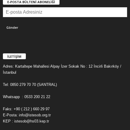
E-POSTA BÜLTENİ ABONELİĞİ
İLETİŞİM
Adres: Kartaltepe Mahallesi Alpay İzer Sokak No : 12 İncirli Bakırköy /
İstanbul
Tel: 0850 279 70 70 (SANTRAL)
Whatsapp : 0533 200 21 22
Faks: +90 ( 212 ) 660 29 97
E-Posta: info@istesob.org.tr
KEP : istesob@hs03.kep.tr