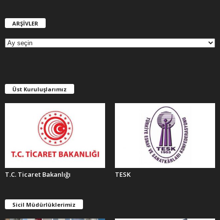
ARŞİVLER
A
R
Ş
İ
V
L
E
Üst Kuruluşlarımız
R
T.C. Ticaret Bakanlığı
TESK
Sicil Müdürlüklerimiz