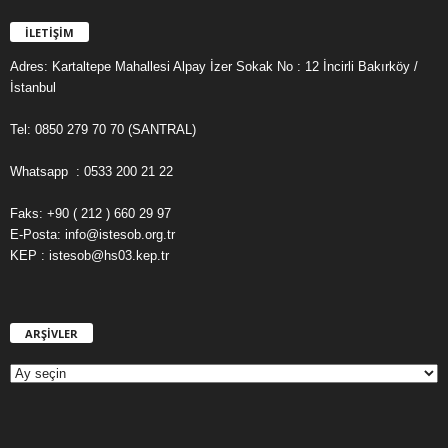
İLETİŞİM
Adres: Kartaltepe Mahallesi Alpay İzer Sokak No : 12 İncirli Bakırköy /
İstanbul
Tel: 0850 279 70 70 (SANTRAL)
Whatsapp : 0533 200 21 22
Faks: +90 ( 212 ) 660 29 97
E-Posta: info@istesob.org.tr
KEP : istesob@hs03.kep.tr
ARŞİVLER
A
R
Ş
İ
V
L