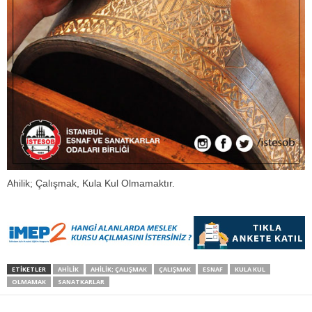
Ahilik; Çalışmak, Kula Kul Olmamaktır.
ETİKETLER
AHILIK
AHILIK; ÇALIŞMAK
ÇALIŞMAK
ESNAF
KULA KUL
OLMAMAK
SANATKARLAR