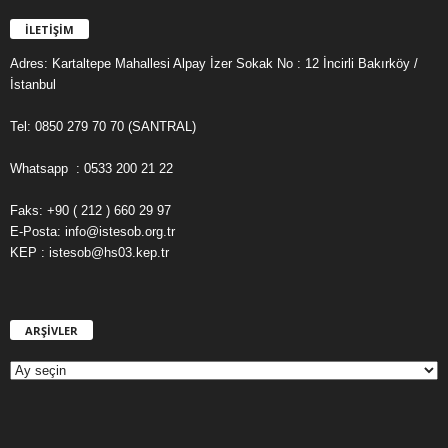
İLETİŞİM
Adres: Kartaltepe Mahallesi Alpay İzer Sokak No : 12 İncirli Bakırköy /
İstanbul
Tel: 0850 279 70 70 (SANTRAL)
Whatsapp : 0533 200 21 22
Faks: +90 ( 212 ) 660 29 97
E-Posta: info@istesob.org.tr
KEP : istesob@hs03.kep.tr
ARŞİVLER
A
R
Ş
İ
V
L