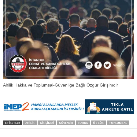
Ahilik Hakka ve Toplumsal-Güvenliğe Bağlı Özgür Girişimdir
ETİKETLER
AHILIK
GIRIŞIMDI
GÜVENLIK
HAKKA
ÖZGÜR
TOPLUMSAL