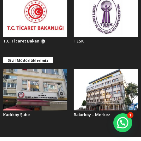
T.C. Ticaret Bakanlığı
TESK
Sicil Müdürlüklerimiz
Kadıköy Şube
Bakırköy – Merkez
1