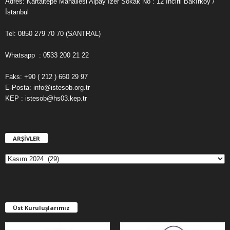
Adres: Kartaltepe Mahallesi Alpay İzer Sokak No : 12 İncirli Bakırköy /
İstanbul
Tel: 0850 279 70 70 (SANTRAL)
Whatsapp : 0533 200 21 22
Faks: +90 ( 212 ) 660 29 97
E-Posta: info@istesob.org.tr
KEP : istesob@hs03.kep.tr
ARŞİVLER
A
R
Ş
İ
V
L
E
Üst Kuruluşlarımız
R