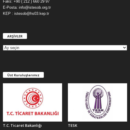
Faks: +90 ( 212 ) 660 29 97
E-Posta: info@istesob.org.tr
KEP : istesob@hs03.kep.tr
ARŞİVLER
A
R
Ş
İ
V
L
E
Üst Kuruluşlarımız
R
T.C. Ticaret Bakanlığı
TESK