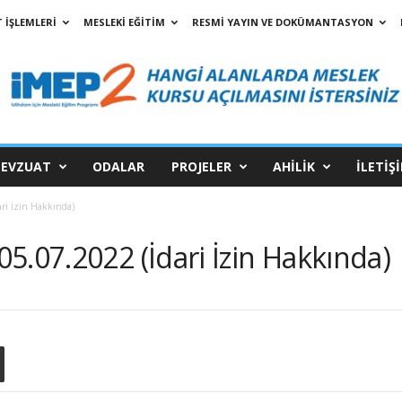
 İŞLEMLERİ
MESLEKİ EĞİTİM
RESMİ YAYIN VE DOKÜMANTASYON
EVZUAT
ODALAR
PROJELER
AHİLİK
İLETİŞ
ri İzin Hakkında)
5.07.2022 (İdari İzin Hakkında)