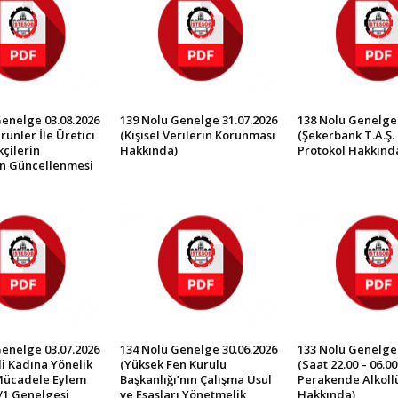
Genelge 03.08.2026
139 Nolu Genelge 31.07.2026
138 Nolu Genelge 
rünler İle Üretici
(Kişisel Verilerin Korunması
(Şekerbank T.A.Ş. 
çilerin
Hakkında)
Protokol Hakkınd
in Güncellenmesi
Genelge 03.07.2026
134 Nolu Genelge 30.06.2026
133 Nolu Genelge 
İli Kadına Yönelik
(Yüksek Fen Kurulu
(Saat 22.00 – 06.0
Mücadele Eylem
Başkanlığı’nın Çalışma Usul
Perakende Alkollü 
/1 Genelgesi
ve Esasları Yönetmelik
Hakkında)