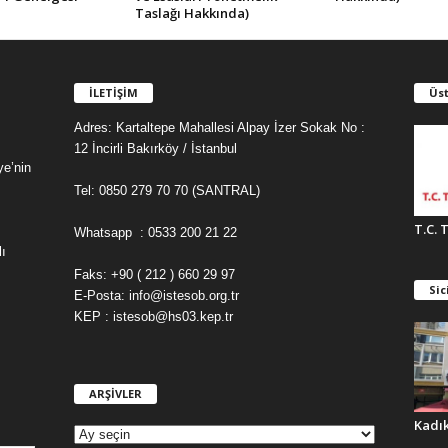
Taslağı Hakkında)
İLETİŞİM
Üst
Adres: Kartaltepe Mahallesi Alpay İzer Sokak No :
12 İncirli Bakırköy / İstanbul
ye’nin
Tel: 0850 279 70 70 (SANTRAL)
T.C. 
Whatsapp : 0533 200 21 22
ı
Faks: +90 ( 212 ) 660 29 97
Sic
E-Posta: info@istesob.org.tr
KEP : istesob@hs03.kep.tr
ARŞİVLER
A
R
Kadı
Ş