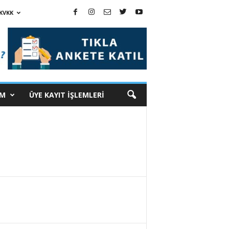
KVKK
İM
ÜYE KAYIT İŞLEMLERİ