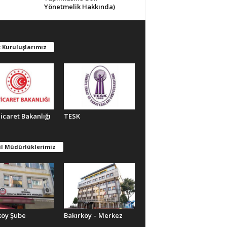
Yönetmelik Hakkında)
 Kuruluşlarımız
Ticaret Bakanlığı
TESK
il Müdürlüklerimiz
köy Şube
Bakırköy – Merkez