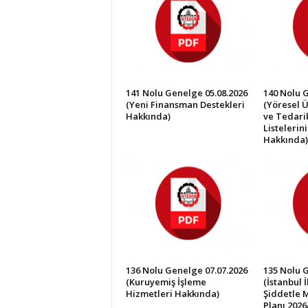
İ
S
T
E
S
O
141 Nolu Genelge 05.08.2026
140 Nolu 
B
(Yeni Finansman Destekleri
(Yöresel Ü
Hakkında)
ve Tedarik
Listelerin
Hakkında)
136 Nolu Genelge 07.07.2026
135 Nolu 
(Kuruyemiş İşleme
(İstanbul 
Hizmetleri Hakkında)
Şiddetle 
Planı 2026