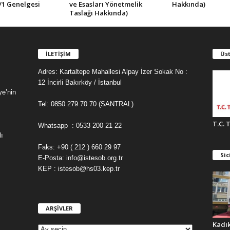
/1 Genelgesi
ve Esasları Yönetmelik
Hakkında)
Taslağı Hakkında)
İLETİŞİM
Üst
Adres: Kartaltepe Mahallesi Alpay İzer Sokak No :
12 İncirli Bakırköy / İstanbul
ye’nin
Tel: 0850 279 70 70 (SANTRAL)
T.C. 
Whatsapp : 0533 200 21 22
ı
Faks: +90 ( 212 ) 660 29 97
Sic
E-Posta: info@istesob.org.tr
KEP : istesob@hs03.kep.tr
ARŞİVLER
A
R
Kadı