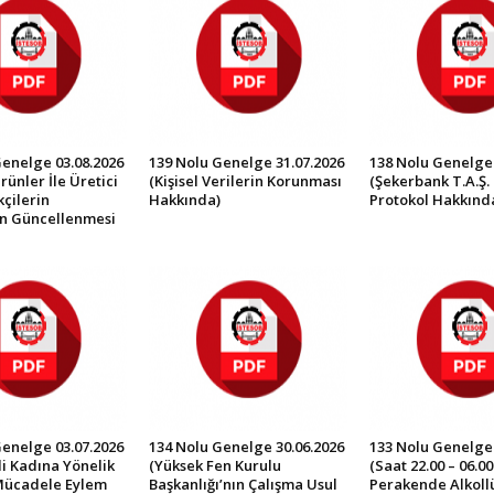
Genelge 03.08.2026
139 Nolu Genelge 31.07.2026
138 Nolu Genelge 
rünler İle Üretici
(Kişisel Verilerin Korunması
(Şekerbank T.A.Ş. 
çilerin
Hakkında)
Protokol Hakkınd
in Güncellenmesi
Genelge 03.07.2026
134 Nolu Genelge 30.06.2026
133 Nolu Genelge 
İli Kadına Yönelik
(Yüksek Fen Kurulu
(Saat 22.00 – 06.0
Mücadele Eylem
Başkanlığı’nın Çalışma Usul
Perakende Alkollü 