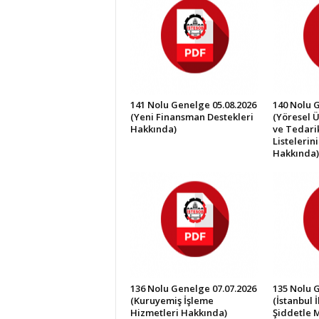
İ
S
T
E
S
O
B
141 Nolu Genelge 05.08.2026
140 Nolu 
(Yeni Finansman Destekleri
(Yöresel Ü
Hakkında)
ve Tedarik
Listelerin
Hakkında)
136 Nolu Genelge 07.07.2026
135 Nolu 
(Kuruyemiş İşleme
(İstanbul 
Hizmetleri Hakkında)
Şiddetle 