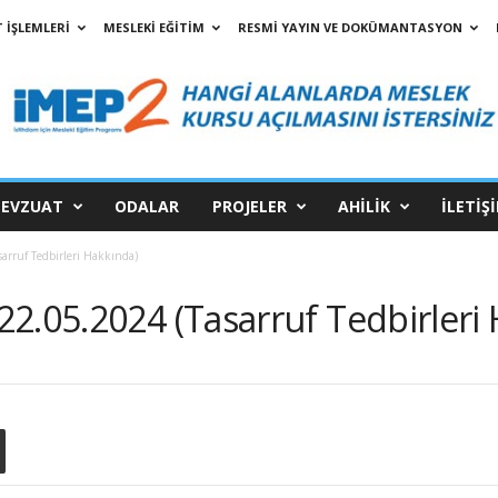
 İŞLEMLERİ
MESLEKİ EĞİTİM
RESMİ YAYIN VE DOKÜMANTASYON
EVZUAT
ODALAR
PROJELER
AHİLİK
İLETİŞ
arruf Tedbirleri Hakkında)
2.05.2024 (Tasarruf Tedbirleri