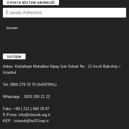
E-POSTA BÜLTENİ ABONELİĞİ
İLETİŞİM
Adres: Kartaltepe Mahallesi Alpay İzer Sokak No : 12 İncirli Bakırköy /
İstanbul
Tel: 0850 279 70 70 (SANTRAL)
Whatsapp : 0533 200 21 22
Faks: +90 ( 212 ) 660 29 97
E-Posta: info@istesob.org.tr
KEP : istesob@hs03.kep.tr