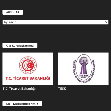
ARŞİVLER
A
R
Ş
İ
V
L
E
Üst Kuruluşlarımız
R
T.C. Ticaret Bakanlığı
TESK
Sicil Müdürlüklerimiz