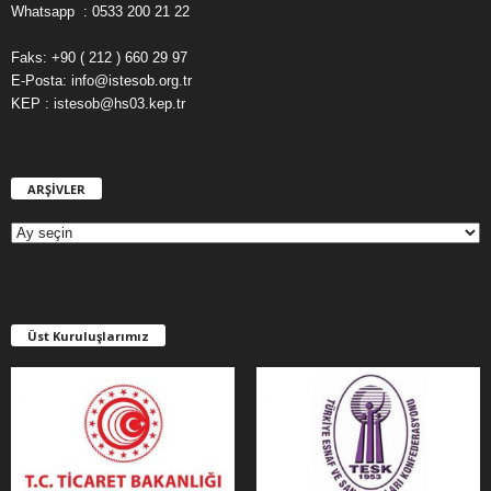
Whatsapp : 0533 200 21 22
Faks: +90 ( 212 ) 660 29 97
E-Posta: info@istesob.org.tr
KEP : istesob@hs03.kep.tr
ARŞİVLER
A
R
Ş
İ
V
L
E
Üst Kuruluşlarımız
R