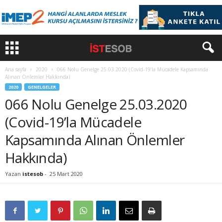
Ana sayfa
2020
066 Nolu Genelge 25.03.2020 (Covid-19’la Mücadele Kapsamında
Alınan Önlemler Hakkında)
2020
GENELGELER
066 Nolu Genelge 25.03.2020
(Covid-19’la Mücadele
Kapsamında Alınan Önlemler
Hakkında)
Yazan
istesob
-
25 Mart 2020