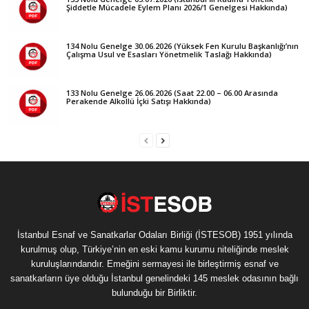
Şiddetle Mücadele Eylem Planı 2026/1 Genelgesi Hakkında)
134 Nolu Genelge 30.06.2026 (Yüksek Fen Kurulu Başkanlığı’nın
Çalışma Usul ve Esasları Yönetmelik Taslağı Hakkında)
133 Nolu Genelge 26.06.2026 (Saat 22.00 – 06.00 Arasında
Perakende Alkollü İçki Satışı Hakkında)
İstanbul Esnaf ve Sanatkarlar Odaları Birliği (İSTESOB) 1951 yılında
kurulmuş olup, Türkiye’nin en eski kamu kurumu niteliğinde meslek
kuruluşlarındandır. Emeğini sermayesi ile birleştirmiş esnaf ve
sanatkarların üye olduğu İstanbul genelindeki 145 meslek odasının bağlı
bulunduğu bir Birliktir.