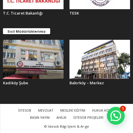
T.C. Ticaret Bakanlığı
TESK
Sicil Müdürlüklerimiz
Kadıköy Şube
Bakırköy – Merkez
1
İSTESOB
MEVZUAT
MESLEKİ EĞİTİM
HUKUK KÖŞESİ
BASIN YAYIN
AHİLİK
İSTESOB PROJELERİ
© İstesob Bilgi İşlem & Ar-ge