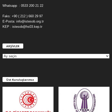
Whatsapp : 0533 200 21 22
Faks: +90 ( 212 ) 660 29 97
E-Posta: info@istesob.org.tr
KEP : istesob@hs03.kep.tr
ARŞİVLER
A
R
Ş
İ
V
L
E
Üst Kuruluşlarımız
R