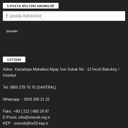
E-POSTA BÜLTENİ ABONELİĞİ
İLETİŞİM
Adres: Kartaltepe Mahallesi Alpay İzer Sokak No : 12 İncirli Bakırköy /
İstanbul
Tel: 0850 279 70 70 (SANTRAL)
Whatsapp : 0533 200 21 22
Faks: +90 ( 212 ) 660 29 97
E-Posta: info@istesob.org.tr
KEP : istesob@hs03.kep.tr