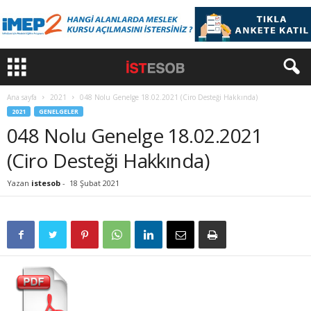
Ana sayfa
2021
048 Nolu Genelge 18.02.2021 (Ciro Desteği Hakkında)
2021
GENELGELER
048 Nolu Genelge 18.02.2021
(Ciro Desteği Hakkında)
Yazan
istesob
-
18 Şubat 2021