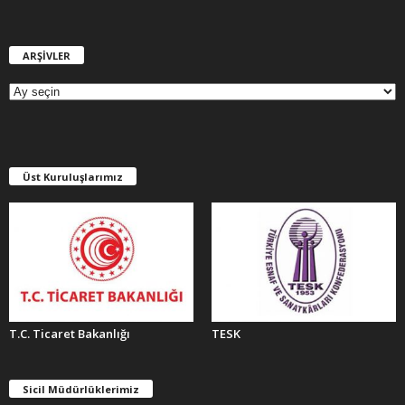
ARŞİVLER
A
R
Ş
İ
V
L
E
Üst Kuruluşlarımız
R
T.C. Ticaret Bakanlığı
TESK
Sicil Müdürlüklerimiz