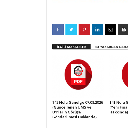
İ
S
T
E
S
O
B
İLGİLİ MAKALELER
BU YAZARDAN DAHA
142 Nolu Genelge 07.08.2026
141 Nolu 
(Güncellenen UMS ve
(Yeni Fin
UY’lerin Görüşe
Hakkında)
Gönderilmesi Hakkında)