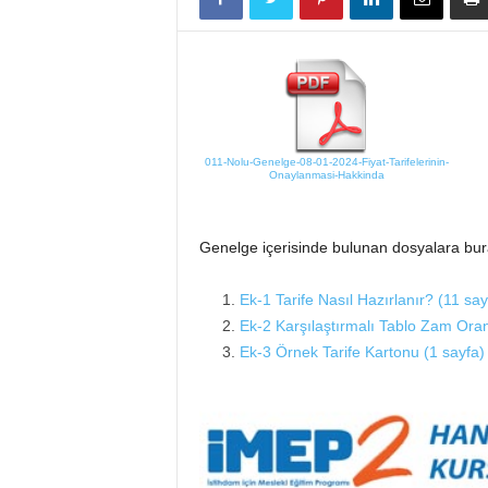
k
a
r
l
a
r
O
011-Nolu-Genelge-08-01-2024-Fiyat-Tarifelerinin-
Onaylanmasi-Hakkinda
d
a
l
Genelge içerisinde bulunan dosyalara bura
a
r
ı
Ek-1 Tarife Nasıl Hazırlanır? (11 say
B
Ek-2 Karşılaştırmalı Tablo Zam Oran
i
Ek-3 Örnek Tarife Kartonu (1 sayfa)
r
l
i
ğ
i
/