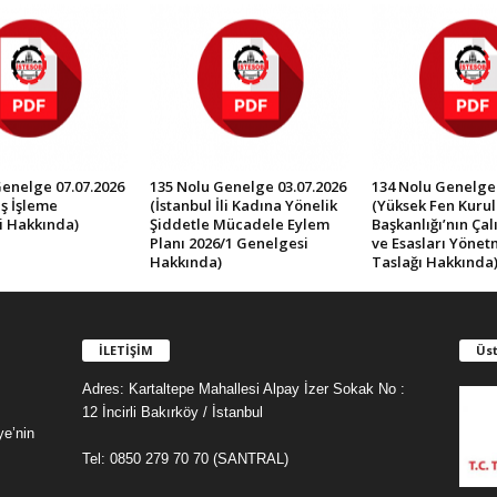
Genelge 07.07.2026
135 Nolu Genelge 03.07.2026
134 Nolu Genelge 
ş İşleme
(İstanbul İli Kadına Yönelik
(Yüksek Fen Kurul
i Hakkında)
Şiddetle Mücadele Eylem
Başkanlığı’nın Ça
Planı 2026/1 Genelgesi
ve Esasları Yönet
Hakkında)
Taslağı Hakkında
İLETİŞİM
Üst
Adres: Kartaltepe Mahallesi Alpay İzer Sokak No :
12 İncirli Bakırköy / İstanbul
ye’nin
Tel: 0850 279 70 70 (SANTRAL)