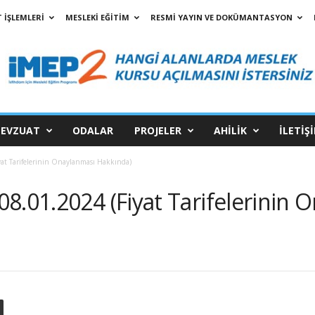
 İŞLEMLERİ
MESLEKİ EĞİTİM
RESMİ YAYIN VE DOKÜMANTASYON
EVZUAT
ODALAR
PROJELER
AHİLİK
İLETİŞ
at Tarifelerinin Onaylanması Hakkında)
8.01.2024 (Fiyat Tarifelerinin 