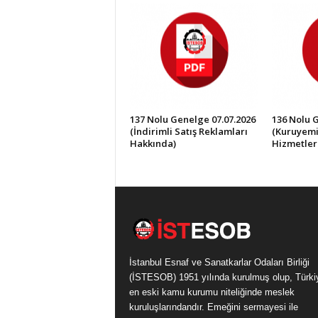
137 Nolu Genelge 07.07.2026
136 Nolu 
(İndirimli Satış Reklamları
(Kuruyemi
Hakkında)
Hizmetler
İstanbul Esnaf ve Sanatkarlar Odaları Birliği
(İSTESOB) 1951 yılında kurulmuş olup, Türki
en eski kamu kurumu niteliğinde meslek
kuruluşlarındandır. Emeğini sermayesi ile