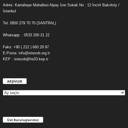
Adres: Kartaltepe Mahallesi Alpay İzer Sokak No : 12 İncirli Bakırköy /
İstanbul
Tel: 0850 279 70 70 (SANTRAL)
Whatsapp : 0533 200 21 22
Faks: +90 ( 212 ) 660 29 97
E-Posta: info@istesob.org.tr
KEP : istesob@hs03.kep.tr
ARŞİVLER
A
R
Ş
İ
V
L
E
Üst Kuruluşlarımız
R