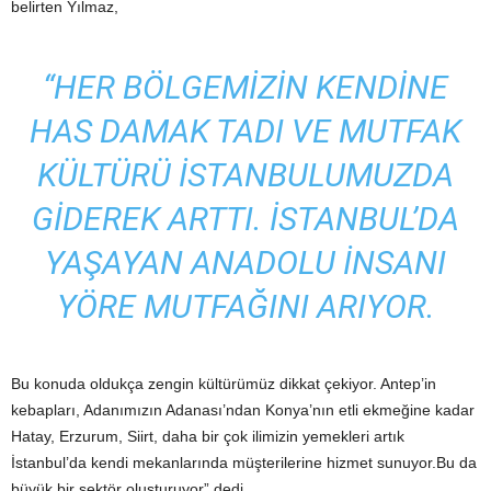
belirten Yılmaz,
“HER BÖLGEMIZIN KENDINE
HAS DAMAK TADI VE MUTFAK
KÜLTÜRÜ İSTANBULUMUZDA
GIDEREK ARTTI. İSTANBUL’DA
YAŞAYAN ANADOLU INSANI
YÖRE MUTFAĞINI ARIYOR.
Bu konuda oldukça zengin kültürümüz dikkat çekiyor. Antep’in
kebapları, Adanımızın Adanası’ndan Konya’nın etli ekmeğine kadar
Hatay, Erzurum, Siirt, daha bir çok ilimizin yemekleri artık
İstanbul’da kendi mekanlarında müşterilerine hizmet sunuyor.Bu da
büyük bir sektör oluşturuyor” dedi.