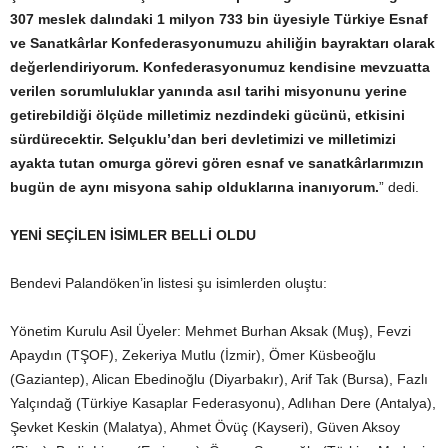
307 meslek dalındaki 1 milyon 733 bin üyesiyle Türkiye Esnaf
ve Sanatkârlar Konfederasyonumuzu ahiliğin bayraktarı olarak
değerlendiriyorum. Konfederasyonumuz kendisine mevzuatta
verilen sorumluluklar yanında asıl tarihi misyonunu yerine
getirebildiği ölçüde milletimiz nezdindeki gücünü, etkisini
sürdürecektir. Selçuklu’dan beri devletimizi ve milletimizi
ayakta tutan omurga görevi gören esnaf ve sanatkârlarımızın
bugün de aynı misyona sahip olduklarına inanıyorum.
” dedi.
YENİ SEÇİLEN İSİMLER BELLİ OLDU
Bendevi Palandöken’in listesi şu isimlerden oluştu:
Yönetim Kurulu Asil Üyeler: Mehmet Burhan Aksak (Muş), Fevzi
Apaydın (TŞOF), Zekeriya Mutlu (İzmir), Ömer Küsbeoğlu
(Gaziantep), Alican Ebedinoğlu (Diyarbakır), Arif Tak (Bursa), Fazlı
Yalçındağ (Türkiye Kasaplar Federasyonu), Adlıhan Dere (Antalya),
Şevket Keskin (Malatya), Ahmet Övüç (Kayseri), Güven Aksoy