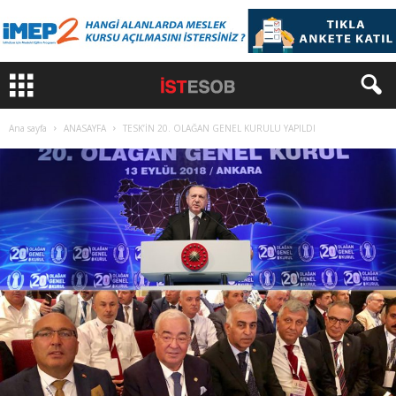
Ana sayfa
ANASAYFA
TESK’İN 20. OLAĞAN GENEL KURULU YAPILDI