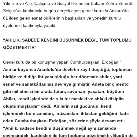
Yıldırım ve Aile, Çalışma ve Sosyal Hizmetler Bakanı Zehra Zümrüt
Selçuk’un katılımıyla bugün gerçekleşen genel kurulda Ankara’da
81 ilden gelen esnaf birliklerinin başkanları ve yönetim kurulu
üyelerinin katılımıyla yapıldı.
“AHİLİK, SADECE KENDİNİ DÜŞÜNMEK DEĞİL TÜM TOPLUMU
GÖZETMEKTİR”
Genel kurulda bir konuşma yapan Cumhurbaşkanı Erdoğan,”
Asırlar boyunca Anadolu’da devletin zayıf düştüğü, toplumun
birliğe ve dirliğe ihtiyacı olduğu her dönemde ahiler, yani
esnaf ve sanatkârlarımız devreye girmiştir. Âdeta bir çimento
gibi milletimizi bir arada tutan, savunan, yaşatan, büyüten
Ahiler, kendi içlerinde de sıkı bir mesleki ve ahlaki disiplin
oluşturmuşlardır” dedi. Ahilerin asıl gücünün, kendi
içlerindeki bu nizamdan, intizamdan, ihlastan geldiğini ifade
eden Cumhurbaşkanı Erdoğan, sözlerine şöyle devam etti:
“Ahilik, sadece kendini düşünmek değil aynı zamanda
çevresindeki kardeşleri ile tüm toplumu gözetmektir. Bugün de