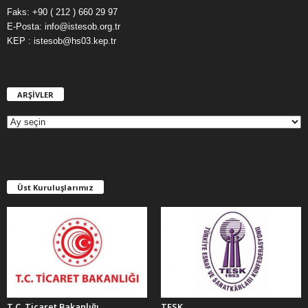
Faks: +90 ( 212 ) 660 29 97
E-Posta: info@istesob.org.tr
KEP : istesob@hs03.kep.tr
ARŞİVLER
A
R
Ş
İ
V
L
E
Üst Kuruluşlarımız
R
T.C. Ticaret Bakanlığı
TESK