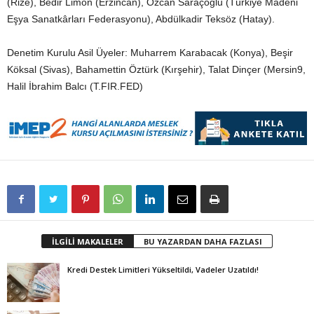
(Rize), Bedir Limon (Erzincan), Özcan Saraçoğlu (Türkiye Madeni
Eşya Sanatkârları Federasyonu), Abdülkadir Teksöz (Hatay).
Denetim Kurulu Asil Üyeler: Muharrem Karabacak (Konya), Beşir
Köksal (Sivas), Bahamettin Öztürk (Kırşehir), Talat Dinçer (Mersin9,
Halil İbrahim Balcı (T.FIR.FED)
İLGİLİ MAKALELER
BU YAZARDAN DAHA FAZLASI
Kredi Destek Limitleri Yükseltildi, Vadeler Uzatıldı!