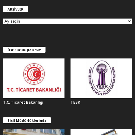
ARŞİVLER
A
R
Ş
İ
V
L
E
Üst Kuruluşlarımız
R
T.C. Ticaret Bakanlığı
TESK
Sicil Müdürlüklerimiz