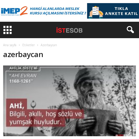
Ana sayfa
Etiketler
Azerbaycan
azerbaycan