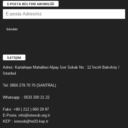
E-POSTA BÜLTENİ ABONELİĞİ
İLETİŞİM
Adres: Kartaltepe Mahallesi Alpay İzer Sokak No : 12 İncirli Bakırköy /
İstanbul
Tel: 0850 279 70 70 (SANTRAL)
Whatsapp : 0533 200 21 22
Faks: +90 ( 212 ) 660 29 97
E-Posta: info@istesob.org.tr
KEP : istesob@hs03.kep.tr