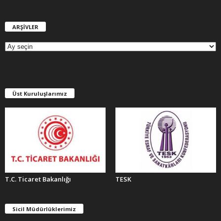
ARŞİVLER
A
R
Ş
İ
V
L
E
Üst Kuruluşlarımız
R
T.C. Ticaret Bakanlığı
TESK
Sicil Müdürlüklerimiz