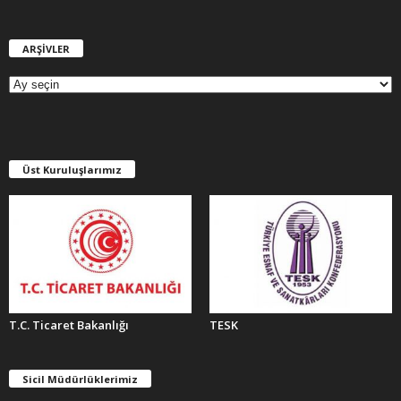
ARŞİVLER
A
R
Ş
İ
V
L
E
Üst Kuruluşlarımız
R
T.C. Ticaret Bakanlığı
TESK
Sicil Müdürlüklerimiz