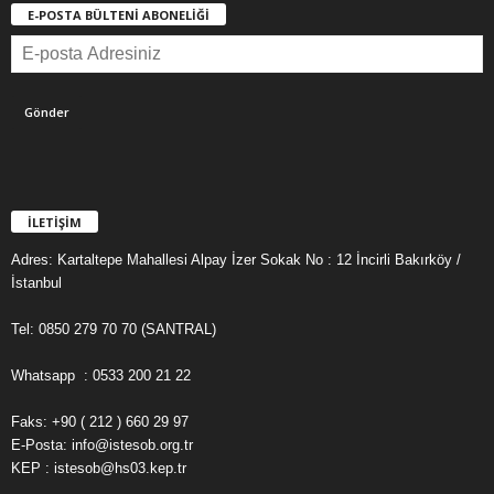
E-POSTA BÜLTENİ ABONELİĞİ
İLETİŞİM
Adres: Kartaltepe Mahallesi Alpay İzer Sokak No : 12 İncirli Bakırköy /
İstanbul
Tel: 0850 279 70 70 (SANTRAL)
Whatsapp : 0533 200 21 22
Faks: +90 ( 212 ) 660 29 97
E-Posta: info@istesob.org.tr
KEP : istesob@hs03.kep.tr