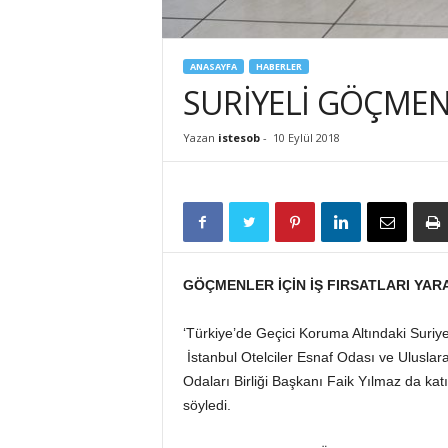
İ
S
T
ANASAYFA
HABERLER
E
SURİYELİ GÖÇMENL
S
O
Yazan
istesob
-
10 Eylül 2018
B
GÖÇMENLER İÇİN İŞ FIRSATLARI YARA
‘Türkiye’de Geçici Koruma Altındaki Suriyeli
İstanbul Otelciler Esnaf Odası ve Uluslara
Odaları Birliği Başkanı Faik Yılmaz da ka
söyledi.