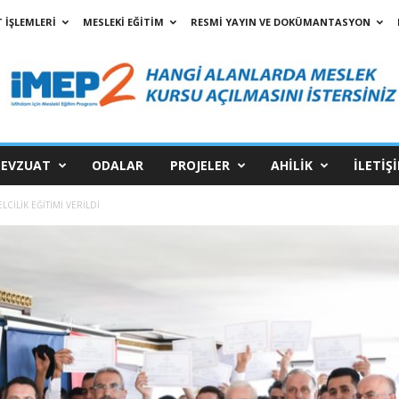
 İŞLEMLERİ
MESLEKİ EĞİTİM
RESMİ YAYIN VE DOKÜMANTASYON
EVZUAT
ODALAR
PROJELER
AHİLİK
İLETİŞ
CİLİK EĞİTİMİ VERİLDİ