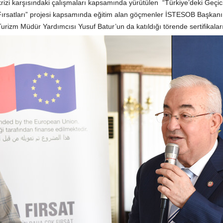
rizi karşısındaki çalışmaları kapsamında yürütülen “Türkiye’deki Geçici
k Fırsatları” projesi kapsamında eğitim alan göçmenler İSTESOB Başkanı 
rizm Müdür Yardımcısı Yusuf Batur’un da katıldığı törende sertifikaları