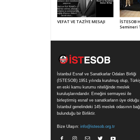
VEFAT VE TAZİYE MESAJI
İSTESOB Hi
Semineri
İstanbul Esnaf ve Sanatkarlar Odaları Birliği
(İSTESOB) 1951 yılında kurulmuş olup, Türki
en eski kamu kurumu niteliğinde meslek
kuruluşlarındandır. Emeğini sermayesi ile
birleştirmiş esnaf ve sanatkarların üye olduğu
İstanbul genelindeki 145 meslek odasının bağl
bulunduğu bir Birliktir.
Bize Ulaşın:
info@istesob.org.tr