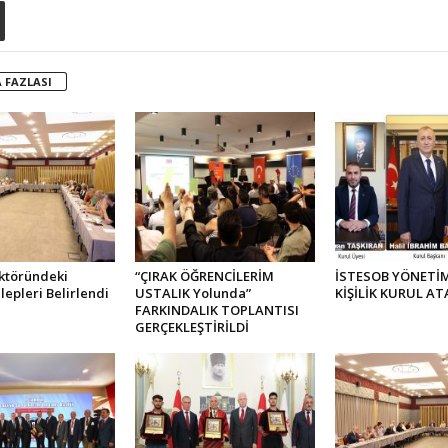
 FAZLASI
ktöründeki
“ÇIRAK ÖĞRENCİLERİM
İSTESOB YÖNETİM
lepleri Belirlendi
USTALIK Yolunda”
KİŞİLİK KURUL AT
FARKINDALIK TOPLANTISI
GERÇEKLEŞTİRİLDİ