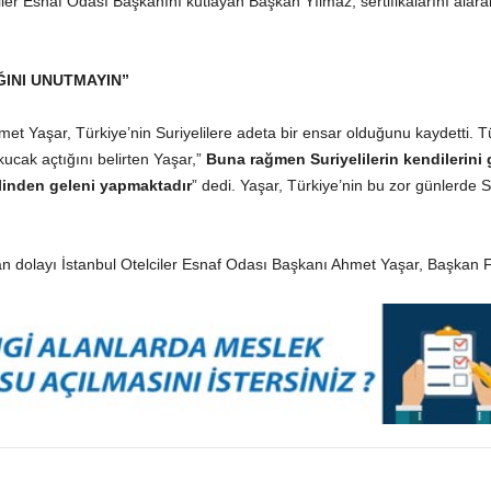
ler Esnaf Odası Başkanını kutlayan Başkan Yılmaz, sertifikalarını alarak 
ĞINI UNUTMAYIN”
et Yaşar, Türkiye’nin Suriyelilere adeta bir ensar olduğunu kaydetti. T
ucak açtığını belirten Yaşar,”
Buna rağmen Suriyelilerin kendilerini
elinden geleni yapmaktadır
” dedi. Yaşar, Türkiye’nin bu zor günlerde Sur
n dolayı İstanbul Otelciler Esnaf Odası Başkanı Ahmet Yaşar, Başkan Fai