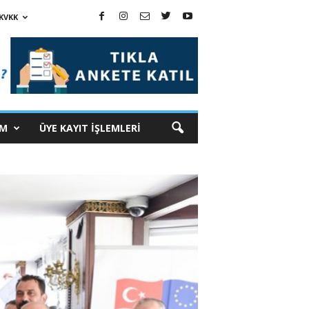
KVKK
İM
ÜYE KAYIT İŞLEMLERİ