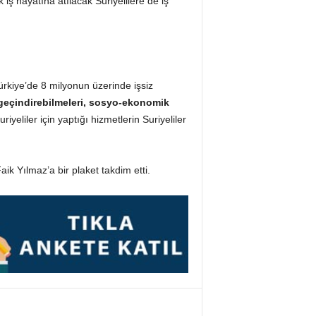
iş hayatına atılacak Suriyelilere de iş
ürkiye’de 8 milyonun üzerinde işsiz
 geçindirebilmeleri, sosyo-ekonomik
iyeliler için yaptığı hizmetlerin Suriyeliler
k Yılmaz’a bir plaket takdim etti.