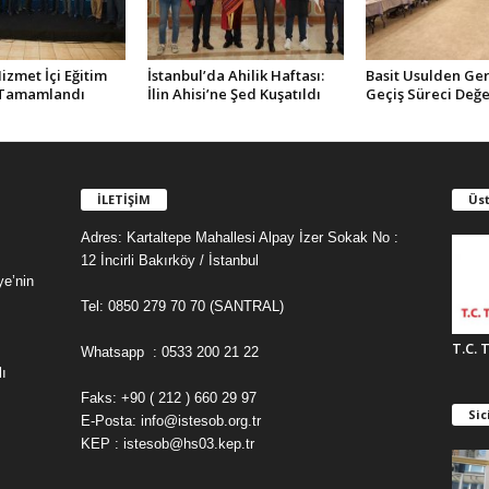
zmet İçi Eğitim
İstanbul’da Ahilik Haftası:
Basit Usulden Ge
 Tamamlandı
İlin Ahisi’ne Şed Kuşatıldı
Geçiş Süreci Değe
İLETİŞİM
Üst
Adres: Kartaltepe Mahallesi Alpay İzer Sokak No :
12 İncirli Bakırköy / İstanbul
ye’nin
Tel: 0850 279 70 70 (SANTRAL)
T.C. 
Whatsapp : 0533 200 21 22
ı
Faks: +90 ( 212 ) 660 29 97
Sic
E-Posta: info@istesob.org.tr
KEP : istesob@hs03.kep.tr