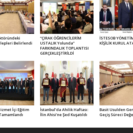
ktöründeki
“ÇIRAK ÖĞRENCİLERİM
İSTESOB YÖNETİM
lepleri Belirlendi
USTALIK Yolunda”
KİŞİLİK KURUL AT
FARKINDALIK TOPLANTISI
GERÇEKLEŞTİRİLDİ
zmet İçi Eğitim
İstanbul’da Ahilik Haftası:
Basit Usulden Ge
 Tamamlandı
İlin Ahisi’ne Şed Kuşatıldı
Geçiş Süreci Değe