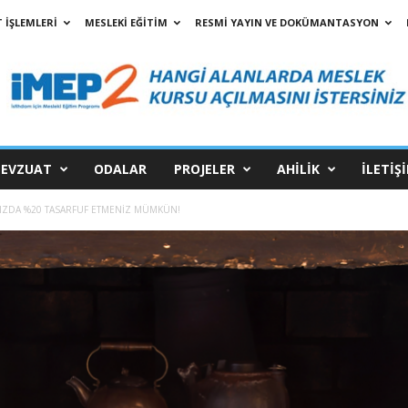
 İŞLEMLERİ
MESLEKİ EĞİTİM
RESMİ YAYIN VE DOKÜMANTASYON
EVZUAT
ODALAR
PROJELER
AHİLİK
İLETİŞ
NIZDA %20 TASARFUF ETMENİZ MÜMKÜN!