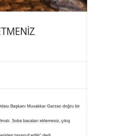
ETMENİZ
f Odası Başkanı Muvakkar Garzan doğru bir
olmalı. Soba bacaları eklemesiz, çıkış
jiden tasarruf edilir” dedi.