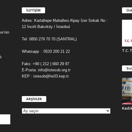
İLETİŞİM
Üst
Adres: Kartaltepe Mahallesi Alpay İzer Sokak No :
12 İncirli Bakırköy / İstanbul
ye’nin
Tel: 0850 279 70 70 (SANTRAL)
T.C. 
Whatsapp : 0533 200 21 22
ı
Faks: +90 ( 212 ) 660 29 97
Sic
E-Posta: info@istesob.org.tr
KEP : istesob@hs03.kep.tr
ARŞİVLER
A
R
Kadı
Ş
İ
V
L