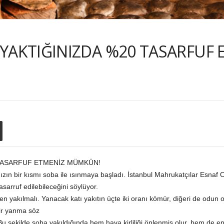
YAKTIĞINIZDA %20 TASARFUF 
 TASARFUF ETMENİZ MÜMKÜN!
ızın bir kısmı soba ile ısınmaya başladı. İstanbul Mahrukatçılar Esna
arruf edilebileceğini söylüyor.
tten yakılmalı. Yanacak katı yakıtın üçte iki oranı kömür, diğeri de odun 
bir yanma söz
u şekilde soba yakıldığında hem hava kirliliği önlenmiş olur, hem de ener