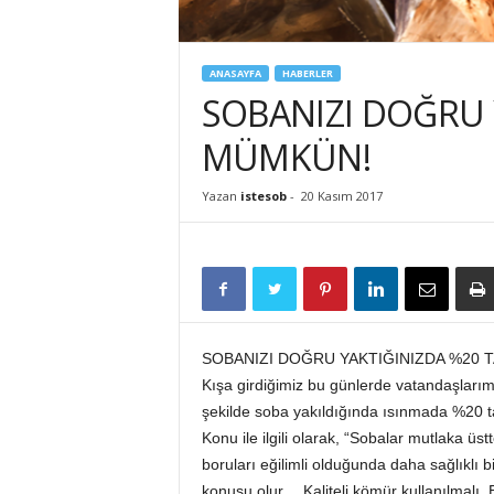
İ
S
T
ANASAYFA
HABERLER
E
SOBANIZI DOĞRU 
S
O
MÜMKÜN!
B
Yazan
istesob
-
20 Kasım 2017
SOBANIZI DOĞRU YAKTIĞINIZDA %20
Kışa girdiğimiz bu günlerde vatandaşlarım
şekilde soba yakıldığında ısınmada %20 tas
Konu ile ilgili olarak, “Sobalar mutlaka üs
boruları eğilimli olduğunda daha sağlıklı 
konusu olur… Kaliteli kömür kullanılmalı. B