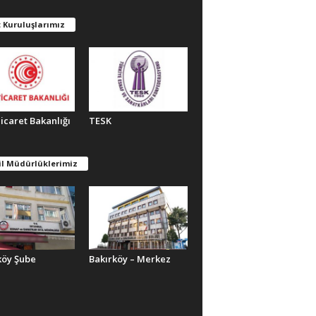
 Kuruluşlarımız
Ticaret Bakanlığı
TESK
il Müdürlüklerimiz
köy Şube
Bakırköy – Merkez