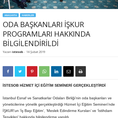
ANASAYFA
HABERLER
ODA BAŞKANLARI İŞKUR
PROGRAMLARI HAKKINDA
BİLGİLENDİRİLDİ
Yazan
istesob
-
14 Şubat 2019
İSTESOB HİZMET İÇİ EĞİTİM SEMİNERİ GERÇEKLEŞTİRDİ
İstanbul Esnaf ve Sanatkarlar Odaları Birliği’nin oda başkanları ve
yöneticilerine yönelik gerçekleştirdiği Hizmet İçi Eğitim Semineri’nde
İŞKUR’un ‘İş Başı Eğitim’, ‘Meslek Edindirme Kursları’ ve ‘İstihdam
Teşvikleri’ hakkında bilgilendirme yapıldı.