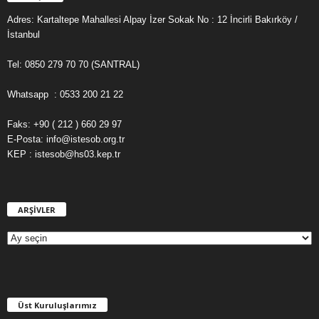
Adres: Kartaltepe Mahallesi Alpay İzer Sokak No : 12 İncirli Bakırköy /
İstanbul
Tel: 0850 279 70 70 (SANTRAL)
Whatsapp : 0533 200 21 22
Faks: +90 ( 212 ) 660 29 97
E-Posta: info@istesob.org.tr
KEP : istesob@hs03.kep.tr
ARŞİVLER
A
R
Ş
İ
V
L
E
Üst Kuruluşlarımız
R