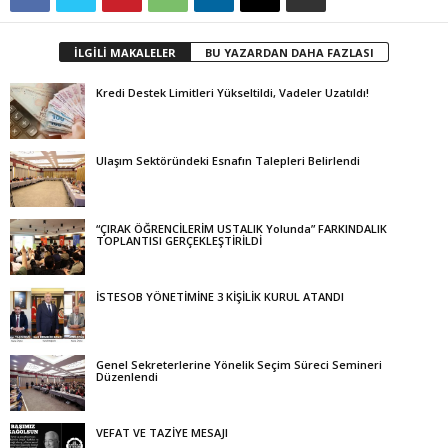
İLGİLİ MAKALELER
BU YAZARDAN DAHA FAZLASI
Kredi Destek Limitleri Yükseltildi, Vadeler Uzatıldı!
Ulaşım Sektöründeki Esnafın Talepleri Belirlendi
“ÇIRAK ÖĞRENCİLERİM USTALIK Yolunda” FARKINDALIK
TOPLANTISI GERÇEKLEŞTİRİLDİ
İSTESOB YÖNETİMİNE 3 KİŞİLİK KURUL ATANDI
Genel Sekreterlerine Yönelik Seçim Süreci Semineri
Düzenlendi
VEFAT VE TAZİYE MESAJI