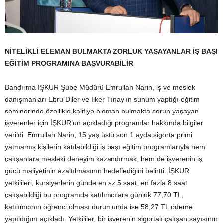
NİTELİKLİ ELEMAN BULMAKTA ZORLUK YAŞAYANLAR İŞ BAŞI
EĞİTİM PROGRAMINA BAŞVURABİLİR
Bandırma İŞKUR Şube Müdürü Emrullah Narin, iş ve meslek
danışmanları Ebru Diler ve İlker Tınay’ın sunum yaptığı eğitim
seminerinde özellikle kalifiye eleman bulmakta sorun yaşayan
işverenler için İŞKUR’un açıkladığı programlar hakkında bilgiler
verildi. Emrullah Narin, 15 yaş üstü son 1 ayda sigorta primi
yatmamış kişilerin katılabildiği iş başı eğitim programlarıyla hem
çalışanlara mesleki deneyim kazandırmak, hem de işverenin iş
gücü maliyetinin azaltılmasının hedeflediğini belirtti. İŞKUR
yetkilileri, kursiyerlerin günde en az 5 saat, en fazla 8 saat
çalışabildiği bu programda katılımcılara günlük 77,70 TL,
katılımcının öğrenci olması durumunda ise 58,27 TL ödeme
yapıldığını açıkladı. Yetkililer, bir işverenin sigortalı çalışan sayısının