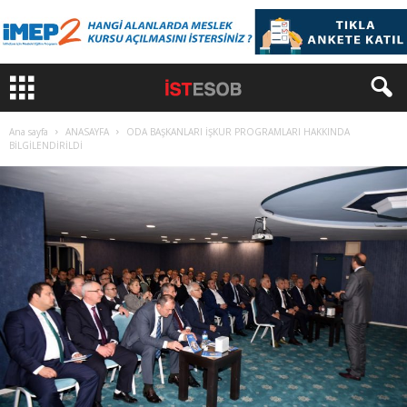
Ana sayfa
ANASAYFA
ODA BAŞKANLARI İŞKUR PROGRAMLARI HAKKINDA
BİLGİLENDİRİLDİ