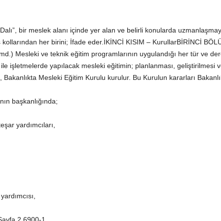
alı”, bir meslek alanı içinde yer alan ve belirli konularda uzmanlaşmaya
ş kollarından her birini; İfade eder.İKİNCİ KISIM – KurullarBİRİNCİ BÖ
d.) Mesleki ve teknik eğitim programlarının uygulandığı her tür ve dere
ile işletmelerde yapılacak mesleki eğitimin; planlanması, geliştirilmesi 
Bakanlıkta Mesleki Eğitim Kurulu kurulur. Bu Kurulun kararları Bakanlık 
nın başkanlığında;
eşar yardımcıları,
 yardımcısı,
 Sayfa 2 6900-1