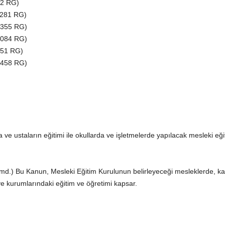
02 RG)
1281 RG)
22355 RG)
23084 RG)
451 RG)
24458 RG)
e ustaların eğitimi ile okullarda ve işletmelerde yapılacak mesleki eğit
md.) Bu Kanun, Mesleki Eğitim Kurulunun belirleyeceği mesleklerde, ka
l ve kurumlarındaki eğitim ve öğretimi kapsar.