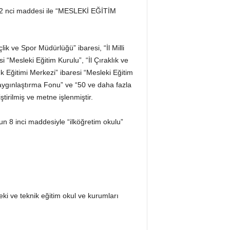
2 nci maddesi ile “MESLEKİ EĞİTİM
lik ve Spor Müdürlüğü” ibaresi, “İl Milli
i “Mesleki Eğitim Kurulu”, “İl Çıraklık ve
lık Eğitimi Merkezi” ibaresi “Mesleki Eğitim
Yaygınlaştırma Fonu” ve “50 ve daha fazla
tirilmiş ve metne işlenmiştir.
un 8 inci maddesiyle “ilköğretim okulu”
leki ve teknik eğitim okul ve kurumları