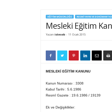
İ
S
T
EĞİTİM MÜDÜRLÜĞÜ
RESMİ YAYIN VE DOKÜMANTA
E
Mesleki Eğitim Ka
S
O
Yazan
istesob
-
11 Ocak 2015
B
MESLEKİ EĞİTİM KANUNU
Kanun Numarası : 3308
Kabul Tarihi : 5.6.1986
Resmî Gazete : 19.6.1986 / 19139
Ek ve Değişiklikler: