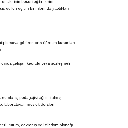
encilerinin beceri eğitimlerini
is edilen eğitim birimlerinde yaptıkları
, diplomaya götüren orta öğretim kurumları
ı;
lığında çalışan kadrolu veya sözleşmeli
orumlu, iş pedagojisi eğitimi almış,
e, laboratuvar, meslek dersleri
eceri, tutum, davranış ve istihdam olanağı