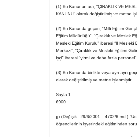
(1) Bu Kanunun adı; “ÇIRAKLIK VE MESLE
KANUNU” olarak değiştirilmiş ve metne işl
(2) Bu Kanunda geçen; “Milli Eğitim Gençlik 
Eğitim Müdürlüğü”; “Çıraklık ve Meslek Eğit
Mesleki Eğitim Kurulu” ibaresi “İl Mesleki E
Merkezi”, “Çıraklık ve Mesleki Eğitimi Gel
işçi” ibaresi “yirmi ve daha fazla personel
(3) Bu Kanunda birlikte veya ayrı ayrı geçe
olarak değiştirilmiş ve metne işlenmiştir.
Sayfa 1
6900
g) (Değişik : 29/6/2001 – 4702/6 md.) “Usta
öğrencilerinin işyerindeki eğitiminden soru