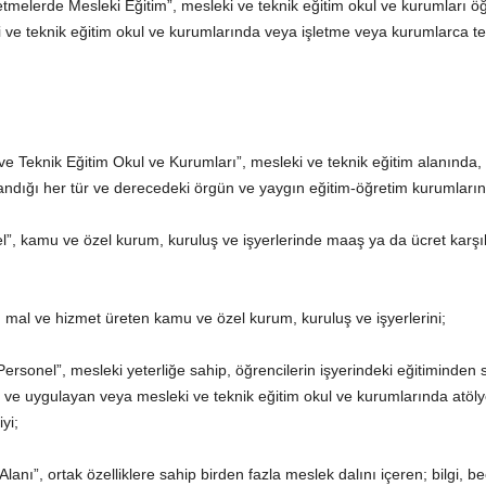
tmelerde Mesleki Eğitim”, mesleki ve teknik eğitim okul ve kurumları öğr
ki ve teknik eğitim okul ve kurumlarında veya işletme veya kurumlarca tes
 ve Teknik Eğitim Okul ve Kurumları”, mesleki ve teknik eğitim alanında
landığı her tür ve derecedeki örgün ve yaygın eğitim-öğretim kurumların
l”, kamu ve özel kurum, kuruluş ve işyerlerinde maaş ya da ücret karşı
, mal ve hizmet üreten kamu ve özel kurum, kuruluş ve işyerlerini;
ersonel”, mesleki yeterliğe sahip, öğrencilerin işyerindeki eğitiminden s
n ve uygulayan veya mesleki ve teknik eğitim okul ve kurumlarında atöly
yi;
anı”, ortak özelliklere sahip birden fazla meslek dalını içeren; bilgi, b