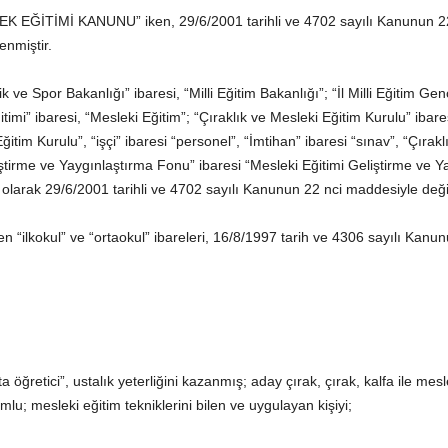
K EĞİTİMİ KANUNU” iken, 29/6/2001 tarihli ve 4702 sayılı Kanunun 2
enmiştir.
ve Spor Bakanlığı” ibaresi, “Milli Eğitim Bakanlığı”; “İl Milli Eğitim Genç
imi” ibaresi, “Mesleki Eğitim”; “Çıraklık ve Mesleki Eğitim Kurulu” ibares
ğitim Kurulu”, “işçi” ibaresi “personel”, “İmtihan” ibaresi “sınav”, “Çırak
iştirme ve Yaygınlaştırma Fonu” ibaresi “Mesleki Eğitimi Geliştirme ve 
” olarak 29/6/2001 tarihli ve 4702 sayılı Kanunun 22 nci maddesiyle değiş
n “ilkokul” ve “ortaokul” ibareleri, 16/8/1997 tarih ve 4306 sayılı Kanun
 öğretici”, ustalık yeterliğini kazanmış; aday çırak, çırak, kalfa ile mes
mlu; mesleki eğitim tekniklerini bilen ve uygulayan kişiyi;