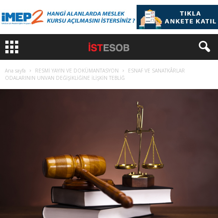
Ana sayfa
RESMİ YAYIN VE DOKÜMANTASYON
ESNAF VE SANATKÂRLAR
ODALARININ UNVAN DEĞİŞİKLİĞİNE İLİŞKİN TEBLİĞ