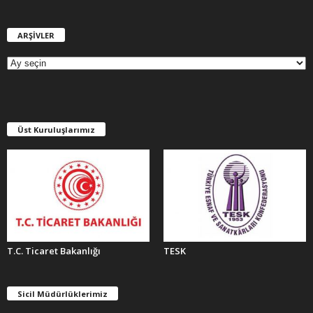
ARŞİVLER
A
R
Ş
İ
V
L
E
Üst Kuruluşlarımız
R
T.C. Ticaret Bakanlığı
TESK
Sicil Müdürlüklerimiz