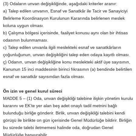
(3) Odaların unvan değişikliğinde, aşağıdaki kriterler aranır:
a) Talep edilen unvanın, Esnaf ve Sanatkâr ile Tacir ve Sanayiciyi
Belirleme Koordinasyon Kurulunun Kararında belirlenen meslek
koluna uygun olması.
b) Çalışma bölgesi içerisinde, faaliyet konusu aynı olan bir ihtisas
odasının bulunmaması.
c) Talep edilen unvanla ilgili meslekteki esnaf ve sanatkârların
çoğunluğunun, unvan değişikliğini talep eden odaya kayıtlı olması.
ç) Odanın, unvan değişikliğine konu meslekteki aktif üye sayısının,
Kanunun 15 inci maddesinin birinci fıkrasının (a) bendinde belirtilen
esnaf ve sanatkâr sayısından fazla olması.
Ön izin ve genel kurul süreci
MADDE 5 – (1) Oda, unvan değişikliği talebine ilişkin yönetim kurulu
kararını ve EK’te yer alan beş adet onaylı tadil metnini bağlı
bulunduğu birliğe gönderir. Birlik, unvan değişikliği talebini kendi
görüşü ile birlikte on gün içerisinde Genel Müdürlüğe bildirir. Birliğin
bu sürede talebi iletmemesi halinde oda, doğrudan Genel
Müdürlüğe başvurabilir.