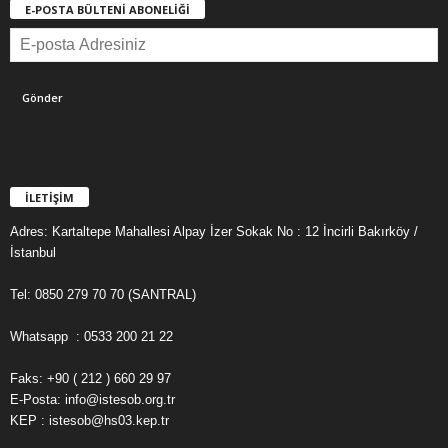
E-POSTA BÜLTENİ ABONELİĞİ
İLETİŞİM
Adres: Kartaltepe Mahallesi Alpay İzer Sokak No : 12 İncirli Bakırköy /
İstanbul
Tel: 0850 279 70 70 (SANTRAL)
Whatsapp : 0533 200 21 22
Faks: +90 ( 212 ) 660 29 97
E-Posta: info@istesob.org.tr
KEP : istesob@hs03.kep.tr