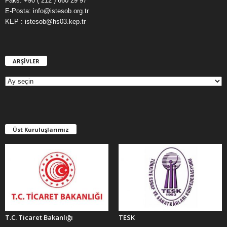
Faks: +90 ( 212 ) 660 29 97
E-Posta: info@istesob.org.tr
KEP : istesob@hs03.kep.tr
ARŞİVLER
A
R
Ş
İ
V
L
E
Üst Kuruluşlarımız
R
T.C. Ticaret Bakanlığı
TESK