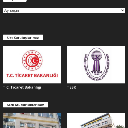
R
Ş
İ
V
L
E
Üst Kuruluşlarımız
R
T.C. Ticaret Bakanlığı
TESK
Sicil Müdürlüklerimiz