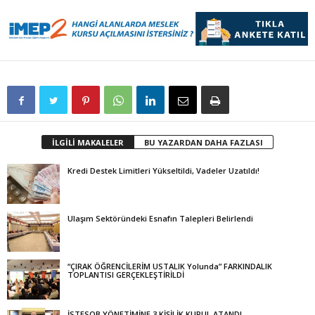
İLGİLİ MAKALELER
BU YAZARDAN DAHA FAZLASI
Kredi Destek Limitleri Yükseltildi, Vadeler Uzatıldı!
Ulaşım Sektöründeki Esnafın Talepleri Belirlendi
“ÇIRAK ÖĞRENCİLERİM USTALIK Yolunda” FARKINDALIK
TOPLANTISI GERÇEKLEŞTİRİLDİ
İSTESOB YÖNETİMİNE 3 KİŞİLİK KURUL ATANDI