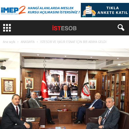
Ana sayfa
ANASAYFA
İSTESOB VE İŞKUR ESNAF İÇİN BİR ARAYA GELDİ