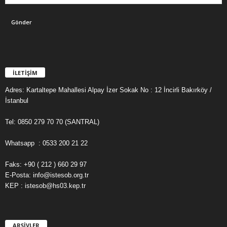
İLETİŞİM
Adres: Kartaltepe Mahallesi Alpay İzer Sokak No : 12 İncirli Bakırköy /
İstanbul
Tel: 0850 279 70 70 (SANTRAL)
Whatsapp : 0533 200 21 22
Faks: +90 ( 212 ) 660 29 97
E-Posta: info@istesob.org.tr
KEP : istesob@hs03.kep.tr
ARŞİVLER
A