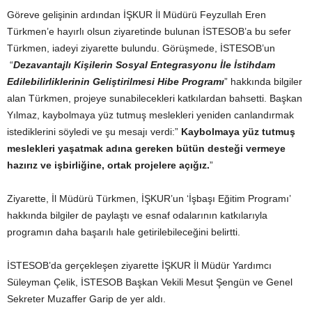
Göreve gelişinin ardından İŞKUR İl Müdürü Feyzullah Eren
Türkmen’e hayırlı olsun ziyaretinde bulunan İSTESOB’a bu sefer
Türkmen, iadeyi ziyarette bulundu. Görüşmede, İSTESOB’un
“
Dezavantajlı Kişilerin Sosyal Entegrasyonu İle İstihdam
Edilebilirliklerinin Geliştirilmesi Hibe Programı
” hakkında bilgiler
alan Türkmen, projeye sunabilecekleri katkılardan bahsetti. Başkan
Yılmaz, kaybolmaya yüz tutmuş meslekleri yeniden canlandırmak
istediklerini söyledi ve şu mesajı verdi:”
Kaybolmaya yüz tutmuş
meslekleri yaşatmak adına gereken bütün desteği vermeye
hazırız ve işbirliğine, ortak projelere açığız.
”
Ziyarette, İl Müdürü Türkmen, İŞKUR’un ‘İşbaşı Eğitim Programı’
hakkında bilgiler de paylaştı ve esnaf odalarının katkılarıyla
programın daha başarılı hale getirilebileceğini belirtti.
İSTESOB’da gerçekleşen ziyarette İŞKUR İl Müdür Yardımcı
Süleyman Çelik, İSTESOB Başkan Vekili Mesut Şengün ve Genel
Sekreter Muzaffer Garip de yer aldı.