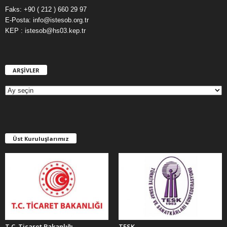
Faks: +90 ( 212 ) 660 29 97
E-Posta: info@istesob.org.tr
KEP : istesob@hs03.kep.tr
ARŞİVLER
A
R
Ş
İ
V
L
E
Üst Kuruluşlarımız
R
T.C. Ticaret Bakanlığı
TESK