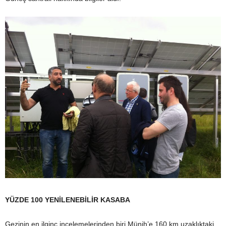
YÜZDE 100 YENİLENEBİLİR KASABA
Gezinin en ilginç incelemelerinden biri Münih’e 160 km uzaklıktaki