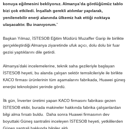
konuya eğilmesini bekliyoruz. Almanya’da gördüğümüz tablo
bizi çok etkiledi. İnşallah gerekli atılımlar yapılarak,
yenilenebilir enerji alanında ülkemiz hak ettiği noktaya
ulaşacaktır. Bu inanıyorum.
”
Başkan Yılmaz, İSTESOB Eğitim Müdürü Muzaffer Garip ile birlikte
gerçekleştirdiği Almanya ziyaretinde ufuk açıcı, dolu dolu bir fuar
gezisi yaptıklarını dile getirdi.
Almanya’daki incelemelerine, teknik saha gezileriyle başlayan
İSTESOB heyeti, bu alanda çalışan sektör temsilcileriyle ile birlikte
KACO firması ürünlerinin tüm aşamalarını fabrikada, Huawei güneş
enerjisi teknolojisini yerinde gördü.
İlk gün, İnverter üretimi yapan KACO firmasını fabrikası gezen
İSTESOB ekibi, burada makineler hakkında fabrika çalışanlardan
bilgi alma fırsatı buldu. Daha sonra Huawei firmasının dev
boyuttaki Güneş santralini inceleyen İSTESOB heyeti, yetkililerden
Güneş santrali hakkında bilgiler aldı.