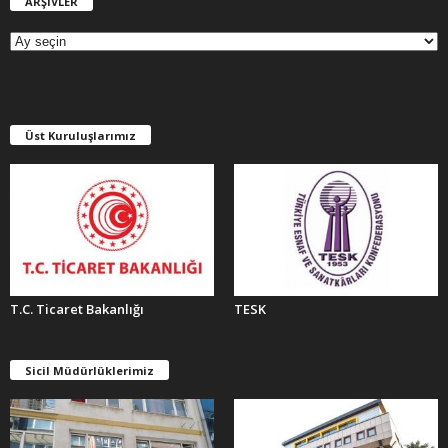
ARŞİVLER
A
R
Ş
İ
V
L
E
Üst Kuruluşlarımız
R
T.C. Ticaret Bakanlığı
TESK
Sicil Müdürlüklerimiz