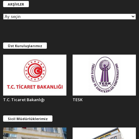
ARŞİVLER
A
R
Ş
İ
V
L
E
Üst Kuruluşlarımız
R
T.C. Ticaret Bakanlığı
TESK
Sicil Müdürlüklerimiz