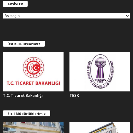
ARŞİVLER
A
R
Ş
İ
V
L
E
Üst Kuruluşlarımız
R
T.C. Ticaret Bakanlığı
TESK
Sicil Müdürlüklerimiz