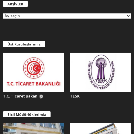
ARŞİVLER
A
R
Ş
İ
V
L
E
Üst Kuruluşlarımız
R
T.C. Ticaret Bakanlığı
TESK
Sicil Müdürlüklerimiz