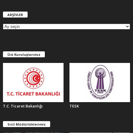
ARŞİVLER
A
R
Ş
İ
V
L
E
Üst Kuruluşlarımız
R
T.C. Ticaret Bakanlığı
TESK
Sicil Müdürlüklerimiz