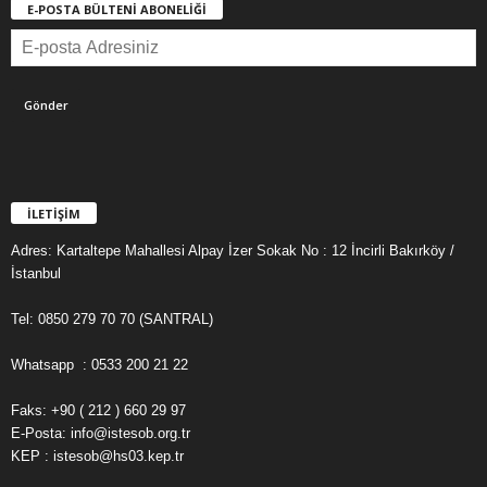
E-POSTA BÜLTENİ ABONELİĞİ
İLETİŞİM
Adres: Kartaltepe Mahallesi Alpay İzer Sokak No : 12 İncirli Bakırköy /
İstanbul
Tel: 0850 279 70 70 (SANTRAL)
Whatsapp : 0533 200 21 22
Faks: +90 ( 212 ) 660 29 97
E-Posta: info@istesob.org.tr
KEP : istesob@hs03.kep.tr