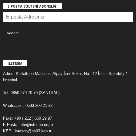
E-POSTA BÜLTENİ ABONELİĞİ
İLETİŞİM
Adres: Kartaltepe Mahallesi Alpay İzer Sokak No : 12 İncirli Bakırköy /
İstanbul
Tel: 0850 279 70 70 (SANTRAL)
Whatsapp : 0533 200 21 22
Faks: +90 ( 212 ) 660 29 97
E-Posta: info@istesob.org.tr
KEP : istesob@hs03.kep.tr