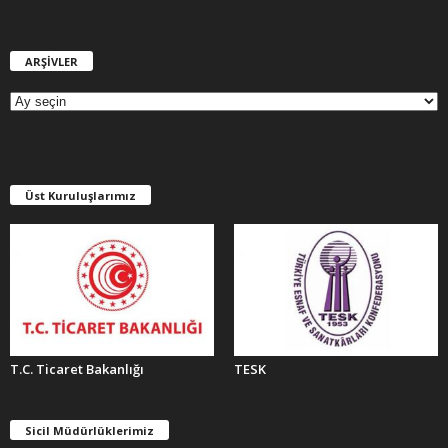
ARŞİVLER
A
R
Ş
İ
V
L
E
Üst Kuruluşlarımız
R
T.C. Ticaret Bakanlığı
TESK
Sicil Müdürlüklerimiz