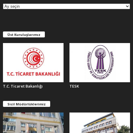
R
Ş
İ
V
L
E
Üst Kuruluşlarımız
R
T.C. Ticaret Bakanlığı
TESK
Sicil Müdürlüklerimiz