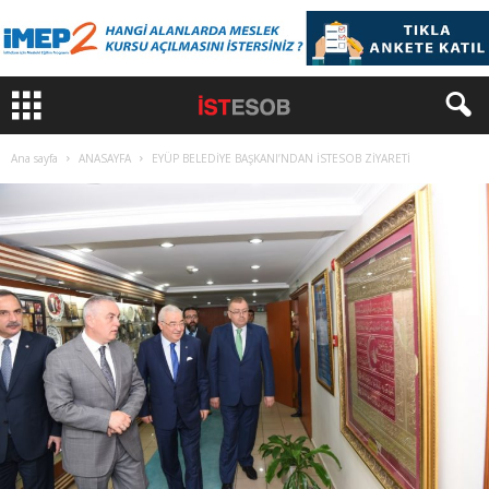
Ana sayfa
ANASAYFA
EYÜP BELEDİYE BAŞKANI’NDAN İSTESOB ZİYARETİ