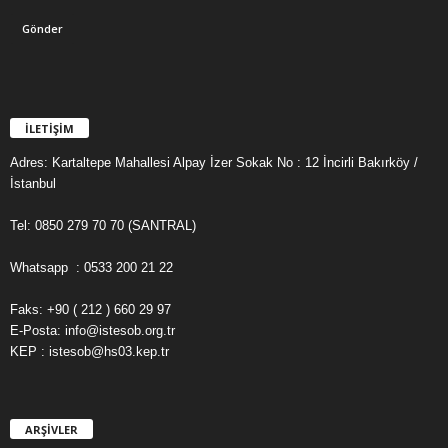
İLETİŞİM
Adres: Kartaltepe Mahallesi Alpay İzer Sokak No : 12 İncirli Bakırköy /
İstanbul
Tel: 0850 279 70 70 (SANTRAL)
Whatsapp : 0533 200 21 22
Faks: +90 ( 212 ) 660 29 97
E-Posta: info@istesob.org.tr
KEP : istesob@hs03.kep.tr
ARŞİVLER
A