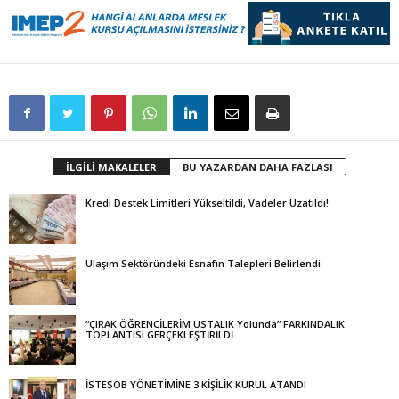
İLGİLİ MAKALELER
BU YAZARDAN DAHA FAZLASI
Kredi Destek Limitleri Yükseltildi, Vadeler Uzatıldı!
Ulaşım Sektöründeki Esnafın Talepleri Belirlendi
“ÇIRAK ÖĞRENCİLERİM USTALIK Yolunda” FARKINDALIK
TOPLANTISI GERÇEKLEŞTİRİLDİ
İSTESOB YÖNETİMİNE 3 KİŞİLİK KURUL ATANDI