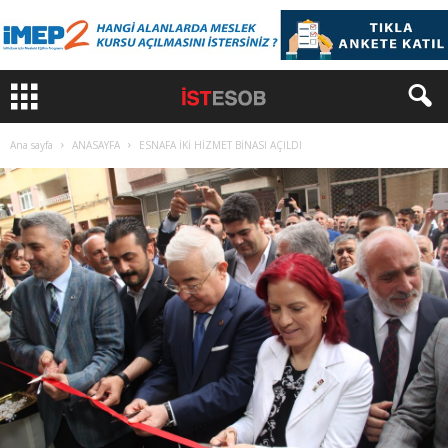
Ana sayfa
ANASAYFA
ESNAFA İKİ HİZMET BİNASI AÇILDI