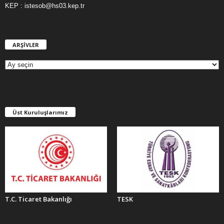
KEP : istesob@hs03.kep.tr
ARŞİVLER
A
R
Ş
İ
V
L
E
Üst Kuruluşlarımız
R
T.C. Ticaret Bakanlığı
TESK