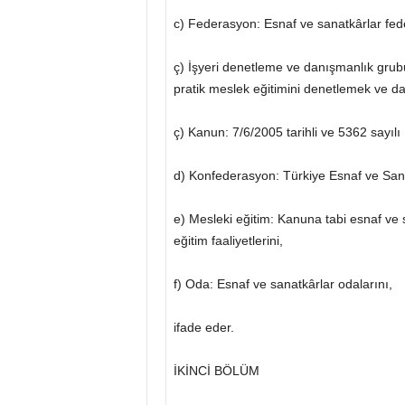
c) Federasyon: Esnaf ve sanatkârlar fed
ç) İşyeri denetleme ve danışmanlık grub
pratik meslek eğitimini denetlemek ve d
ç) Kanun: 7/6/2005 tarihli ve 5362 sayıl
d) Konfederasyon: Türkiye Esnaf ve San
e) Mesleki eğitim: Kanuna tabi esnaf ve s
eğitim faaliyetlerini,
f) Oda: Esnaf ve sanatkârlar odalarını,
ifade eder.
İKİNCİ BÖLÜM