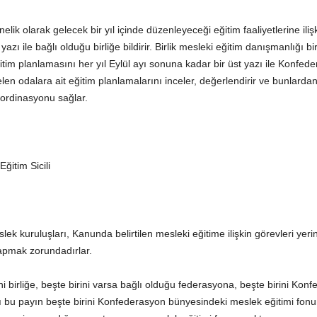
ik olarak gelecek bir yıl içinde düzenleyeceği eğitim faaliyetlerine ilişkin 
zı ile bağlı olduğu birliğe bildirir. Birlik mesleki eğitim danışmanlığı bi
eğitim planlamasını her yıl Eylül ayı sonuna kadar bir üst yazı ile Konfe
gelen odalara ait eğitim planlamalarını inceler, değerlendirir ve bunlard
ordinasyonu sağlar.
ğitim Sicili
k kuruluşları, Kanunda belirtilen mesleki eğitime ilişkin görevleri yerine 
yapmak zorundadırlar.
ini birliğe, beşte birini varsa bağlı olduğu federasyona, beşte birini Ko
rı bu payın beşte birini Konfederasyon bünyesindeki meslek eğitimi fonun