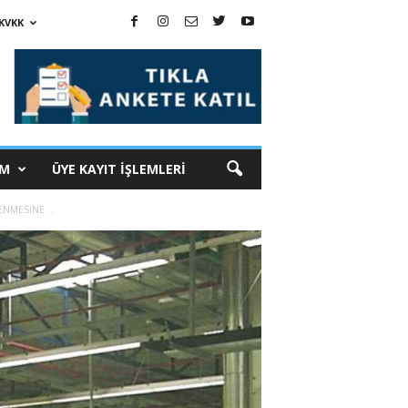
KVKK
İM
ÜYE KAYIT İŞLEMLERİ
NMESİNE ...