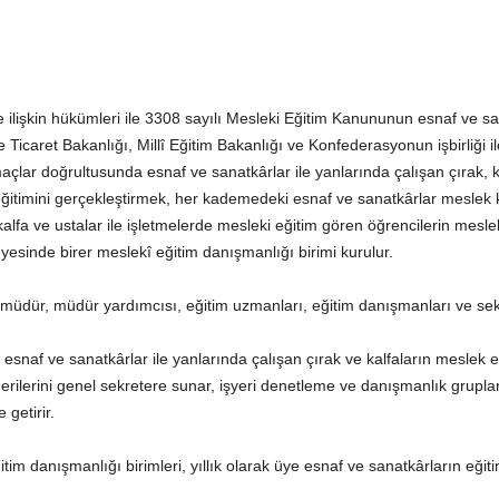
ilişkin hükümleri ile 3308 sayılı Mesleki Eğitim Kanununun esnaf ve san
Ticaret Bakanlığı, Millî Eğitim Bakanlığı ve Konfederasyonun işbirliği il
lar doğrultusunda esnaf ve sanatkârlar ile yanlarında çalışan çırak, ka
eğitimini gerçekleştirmek, her kademedeki esnaf ve sanatkârlar meslek ku
kalfa ve ustalar ile işletmelerde mesleki eğitim gören öğrencilerin mesle
yesinde birer meslekî eğitim danışmanlığı birimi kurulur.
i müdür, müdür yardımcısı, eğitim uzmanları, eğitim danışmanları ve sek
, esnaf ve sanatkârlar ile yanlarında çalışan çırak ve kalfaların meslek e
ilerini genel sekretere sunar, işyeri denetleme ve danışmanlık grupları ile
 getirir.
m danışmanlığı birimleri, yıllık olarak üye esnaf ve sanatkârların eğitim 