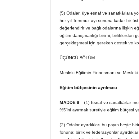
(5) Odalar, üye esnaf ve sanatkârlara yönel
her yıl Temmuz ayı sonuna kadar bir üst ya
değerlendirir ve bağlı odalarına ilişkin 
eğitim danışmanlığı birimi, birliklerden 
gerçekleşmesi için gereken destek ve ko
ÜÇÜNCÜ BÖLÜM
Mesleki Eğitimin Finansmanı ve Mesleki E
Eğitim bütçesinin ayrılması
MADDE 6 –
(1) Esnaf ve sanatkârlar mesle
%5’ini ayırmak suretiyle eğitim bütçesi 
(2) Odalar ayırdıkları bu payın beşte bir
fonuna; birlik ve federasyonlar ayırdıkla