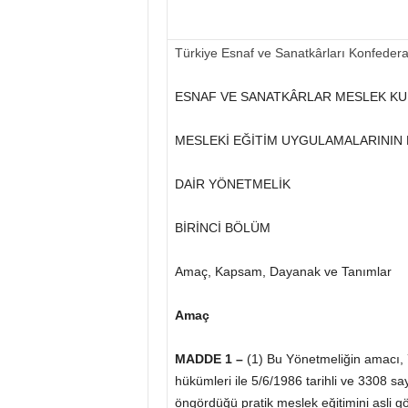
Türkiye Esnaf ve Sanatkârları Konfede
ESNAF VE SANATKÂRLAR MESLEK KU
MESLEKİ EĞİTİM UYGULAMALARININ
DAİR YÖNETMELİK
BİRİNCİ BÖLÜM
Amaç, Kapsam, Dayanak ve Tanımlar
Amaç
MADDE 1 –
(1) Bu Yönetmeliğin amacı, 7
hükümleri ile 5/6/1986 tarihli ve 3308 s
öngördüğü pratik meslek eğitimini asli g