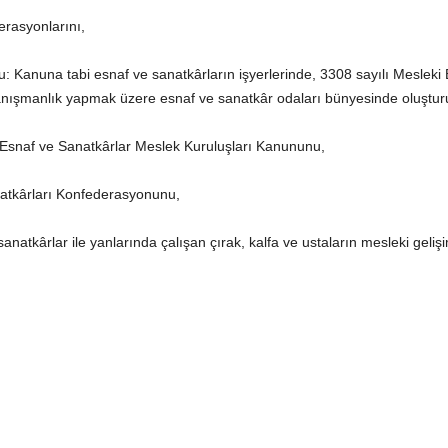
erasyonlarını,
u: Kanuna tabi esnaf ve sanatkârların işyerlerinde, 3308 sayılı Meslek
anışmanlık yapmak üzere esnaf ve sanatkâr odaları bünyesinde oluşturu
ı Esnaf ve Sanatkârlar Meslek Kuruluşları Kanununu,
atkârları Konfederasyonunu,
anatkârlar ile yanlarında çalışan çırak, kalfa ve ustaların mesleki geli