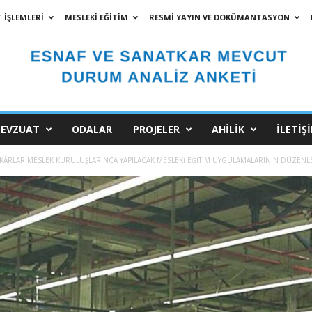
 İŞLEMLERİ
MESLEKİ EĞİTİM
RESMİ YAYIN VE DOKÜMANTASYON
EVZUAT
ODALAR
PROJELER
AHİLİK
İLETİŞ
KÂRLAR MESLEK KURULUŞLARINCA YAPILACAK MESLEKİ EĞİTİM UYGULAMALARININ DÜZENLE