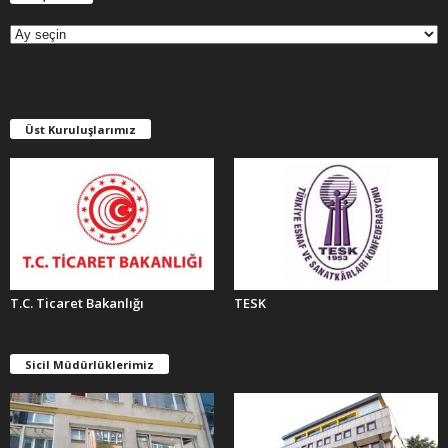
R
Ş
İ
V
L
E
Üst Kuruluşlarımız
R
T.C. Ticaret Bakanlığı
TESK
Sicil Müdürlüklerimiz