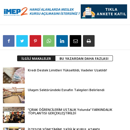
İLGİLİ MAKALELER
BU YAZARDAN DAHA FAZLASI
Kredi Destek Limitleri Yükseltildi, Vadeler Uzatıldı!
Ulaşım Sektöründeki Esnafın Talepleri Belirlendi
“ÇIRAK ÖĞRENCİLERİM USTALIK Yolunda” FARKINDALIK
TOPLANTISI GERÇEKLEŞTİRİLDİ
İSTESOB YÖNETİMİNE 3 KİŞİLİK KURUL ATANDI