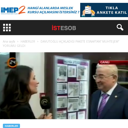
Ana sayfa
HABERLER
DAVUTOĞLU AÇIKLADIĞI PAKETE ESNAFTAN” MUHTEŞEM”
YORUMU GELDİ
HABERLER