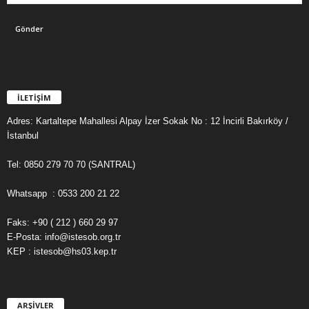
İLETİŞİM
Adres: Kartaltepe Mahallesi Alpay İzer Sokak No : 12 İncirli Bakırköy /
İstanbul
Tel: 0850 279 70 70 (SANTRAL)
Whatsapp : 0533 200 21 22
Faks: +90 ( 212 ) 660 29 97
E-Posta: info@istesob.org.tr
KEP : istesob@hs03.kep.tr
ARŞİVLER
A