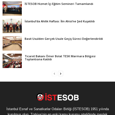
İSTESOB Hizmet İçi Eğitim Semineri Tamamlandı
İstanbul’da Ahilik Haftası: İlin Ahisi’ne Şed Kuşatıldı
Basit Usulden Gerçek Usule Geçiş Süreci Değerlendirildi
Ticaret Bakanı Ömer Bolat TESK Marmara Bölgesi
Toplantısına Katıldı
İstanbul Esnaf ve Sanatkarlar Odaları Birliği (İSTESOB) 1951 yılında
kurulmuş olup, Türkiye’nin en eski kamu kurumu niteliğinde meslek