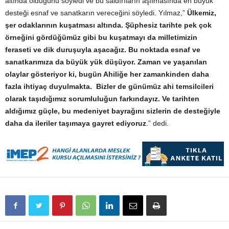
altında olduğunu söyledi ve bu saldırıların aşılmasında en büyük
desteği esnaf ve sanatkarın vereceğini söyledi. Yılmaz,”
Ülkemiz,
şer odaklarının kuşatması altında. Şüphesiz tarihte pek çok
örneğini gördüğümüz gibi bu kuşatmayı da milletimizin
feraseti ve dik duruşuyla aşacağız. Bu noktada esnaf ve
sanatkarımıza da büyük yük düşüyor. Zaman ve yaşanılan
olaylar gösteriyor ki, bugün Ahiliğe her zamankinden daha
fazla ihtiyaç duyulmakta. Bizler de günümüz ahi temsilcileri
olarak taşıdığımız sorumluluğun farkındayız. Ve tarihten
aldığımız güçle, bu medeniyet bayrağını sizlerin de desteğiyle
daha da ileriler taşımaya gayret ediyoruz
.” dedi.