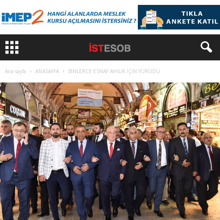
Ana sayfa
ANASAYFA
BİNLERCE ESNAF AHİLİK İÇİN YÜRÜDÜ