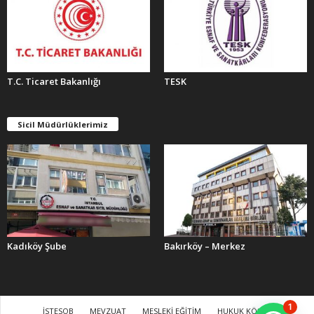
T.C. Ticaret Bakanlığı
TESK
Sicil Müdürlüklerimiz
Kadıköy Şube
Bakırköy – Merkez
1
İSTESOB
MEVZUAT
MESLEKİ EĞİTİM
HUKUK KÖŞESİ