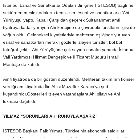
İstanbul Esnaf ve Sanatkarlar Odaları Birliği’ne (İSTESOB) bağlı her
sektörden meslek odaların temsilcileri esnaf ve sanatkarlarla ‘Ahi
Yürüyüşü’ yaptı. Kapalı Çarşı’dan geçerek Sultanahmet amfi
tiyatroya kadar yürüyen Ahi kortejine de çevredeki turistlerin ilgisi de
yoğun oldu. Geleneksel kıyafetleriyle mehteran eşliğinde yürüyen
esnaf ve sanatkarları meraklı gözlerle izleyen turistler, bol bol
fotoğraf çekti. Ahi Yürüyüşüne çok sayıda esnafın yanında İstanbul
Vali Yardımcısı Hikmet Dengeşik ve İl Ticaret Müdürü İsmail
Menteşe de katıldı.
Amfi tiyatroda da bir gösteri düzenlendi. Mehteran takımının konser
verdiği amfi tiyatroda İlin Ahisi Muzaffer Karaca’ya şed
kuşandırıldı.Gösterileri izleyen vatandaşlara Ahi pilavı ve Ahi
lokması dağıtıldı.
YILMAZ “SORUNLARI AHİ RUHUYLA AŞARIZ”
İSTESOB Başkanı Faik Yılmaz, Türkiye’nin ekonomik saldırılar