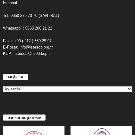
İstanbul
Tel: 0850 279 70 70 (SANTRAL)
Whatsapp : 0533 200 21 22
Faks: +90 ( 212 ) 660 29 97
E-Posta: info@istesob.org.tr
KEP : istesob@hs03.kep.tr
ARŞİVLER
A
R
Ş
İ
V
L
E
Üst Kuruluşlarımız
R