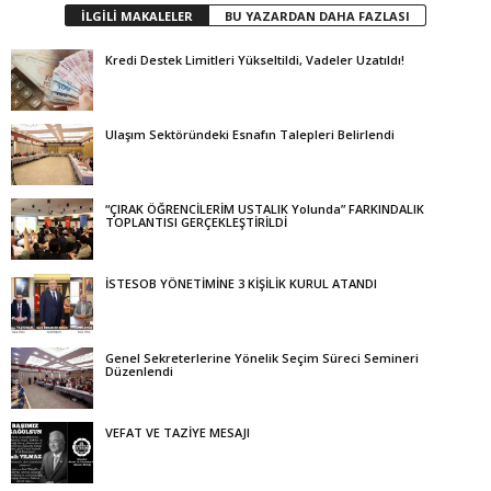
İLGİLİ MAKALELER
BU YAZARDAN DAHA FAZLASI
Kredi Destek Limitleri Yükseltildi, Vadeler Uzatıldı!
Ulaşım Sektöründeki Esnafın Talepleri Belirlendi
“ÇIRAK ÖĞRENCİLERİM USTALIK Yolunda” FARKINDALIK
TOPLANTISI GERÇEKLEŞTİRİLDİ
İSTESOB YÖNETİMİNE 3 KİŞİLİK KURUL ATANDI
Genel Sekreterlerine Yönelik Seçim Süreci Semineri
Düzenlendi
VEFAT VE TAZİYE MESAJI