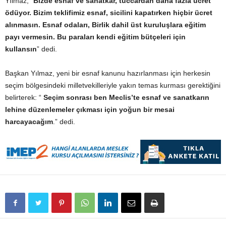
Yılmaz,”
Bizde esnaf ve sanatkar, tüccardan daha fazla ücret
ödüyor. Bizim teklifimiz esnaf, sicilini kapatırken hiçbir ücret
alınmasın. Esnaf odaları, Birlik dahil üst kuruluşlara eğitim
payı vermesin. Bu paraları kendi eğitim bütçeleri için
kullansın
” dedi.
Başkan Yılmaz, yeni bir esnaf kanunu hazırlanması için herkesin
seçim bölgesindeki milletvekilleriyle yakın temas kurması gerektiğini
belirterek: “
Seçim sonrası ben Meclis’te esnaf ve sanatkarın
lehine düzenlemeler çıkması için yoğun bir mesai
harcayacağım
.” dedi.