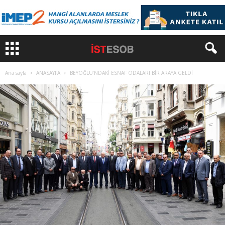
Ana sayfa
ANASAYFA
BEYOĞLU’NDAKİ ESNAF ODALARI BİR ARAYA GELDİ