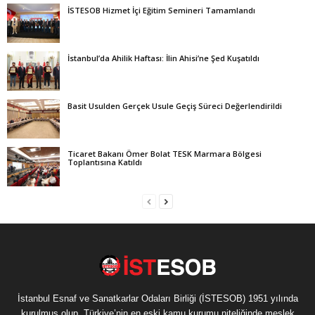
İSTESOB Hizmet İçi Eğitim Semineri Tamamlandı
İstanbul’da Ahilik Haftası: İlin Ahisi’ne Şed Kuşatıldı
Basit Usulden Gerçek Usule Geçiş Süreci Değerlendirildi
Ticaret Bakanı Ömer Bolat TESK Marmara Bölgesi
Toplantısına Katıldı
İstanbul Esnaf ve Sanatkarlar Odaları Birliği (İSTESOB) 1951 yılında
kurulmuş olup, Türkiye’nin en eski kamu kurumu niteliğinde meslek