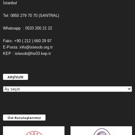
İstanbul
Tel: 0850 279 70 70 (SANTRAL)
Whatsapp : 0533 200 21 22
Faks: +90 ( 212 ) 660 29 97
E-Posta: info@istesob.org.tr
KEP : istesob@hs03.kep.tr
ARŞİVLER
A
R
Ş
İ
V
L
E
Üst Kuruluşlarımız
R