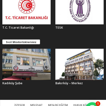
T.C. Ticaret Bakanlığı
TESK
Sicil Müdürlüklerimiz
Kadıköy Şube
Bakırköy – Merkez
1
İSTESOB
MEVZUAT
MESLEKİ EĞİTİM
HUKUK KÖŞESİ