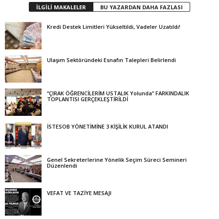
İLGİLİ MAKALELER
BU YAZARDAN DAHA FAZLASI
Kredi Destek Limitleri Yükseltildi, Vadeler Uzatıldı!
Ulaşım Sektöründeki Esnafın Talepleri Belirlendi
“ÇIRAK ÖĞRENCİLERİM USTALIK Yolunda” FARKINDALIK
TOPLANTISI GERÇEKLEŞTİRİLDİ
İSTESOB YÖNETİMİNE 3 KİŞİLİK KURUL ATANDI
Genel Sekreterlerine Yönelik Seçim Süreci Semineri
Düzenlendi
VEFAT VE TAZİYE MESAJI