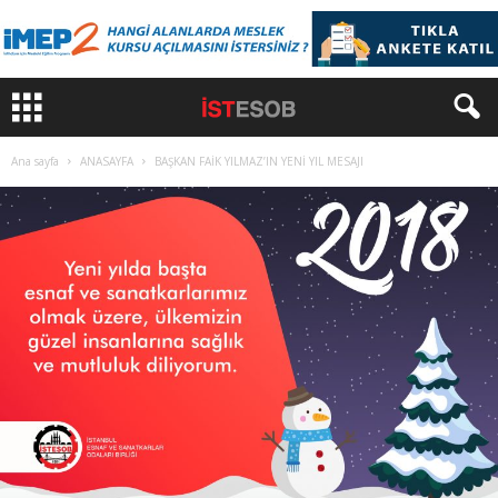
Ana sayfa
ANASAYFA
BAŞKAN FAİK YILMAZ’IN YENİ YIL MESAJI