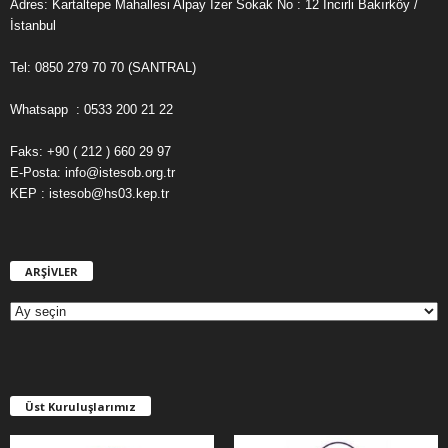
Adres: Kartaltepe Mahallesi Alpay İzer Sokak No : 12 İncirli Bakırköy /
İstanbul
Tel: 0850 279 70 70 (SANTRAL)
Whatsapp : 0533 200 21 22
Faks: +90 ( 212 ) 660 29 97
E-Posta: info@istesob.org.tr
KEP : istesob@hs03.kep.tr
ARŞİVLER
A
R
Ş
İ
V
L
E
Üst Kuruluşlarımız
R