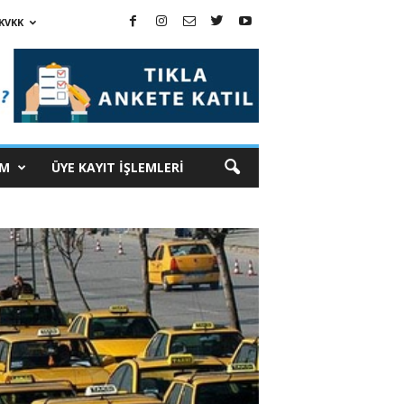
KVKK
İM
ÜYE KAYIT İŞLEMLERİ