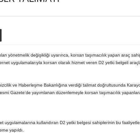
lan yönetmelik değişikliği uyarınca, korsan taşımacılık yapan araç sahiple
ernet uygulamalarıyla korsan olarak hizmet veren D2 yetki belgeli araçl
nizcilik ve Haberleşme Bakanlığına verdiği talimat doğrultusunda Karay
 Resmi Gazete’de yayımlanan düzenlemeyle korsan taşımacılık yapanlara 
net uygulamalarına kullandıran D2 yetki belgesi sahiplerinin bu faaliyet
leme yapıldı.