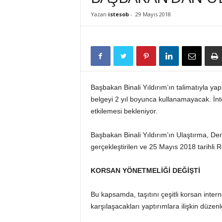
İ
Yazan
istesob
-
29 Mayıs 2018
S
T
E
S
O
B
Başbakan Binali Yıldırım’ın talimatıyla yapı
belgeyi 2 yıl boyunca kullanamayacak. İnt
etkilemesi bekleniyor.
Başbakan Binali Yıldırım’ın Ulaştırma, De
gerçekleştirilen ve 25 Mayıs 2018 tarihli
KORSAN YÖNETMELİĞİ DEĞİŞTİ
Bu kapsamda, taşıtını çeşitli korsan inter
karşılaşacakları yaptırımlara ilişkin düzen