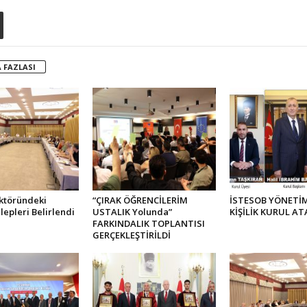
 FAZLASI
ktöründeki
“ÇIRAK ÖĞRENCİLERİM
İSTESOB YÖNETİM
lepleri Belirlendi
USTALIK Yolunda”
KİŞİLİK KURUL AT
FARKINDALIK TOPLANTISI
GERÇEKLEŞTİRİLDİ