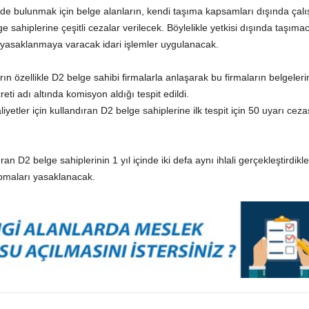
inde bulunmak için belge alanların, kendi taşıma kapsamları dışında çal
e sahiplerine çeşitli cezalar verilecek. Böylelikle yetkisi dışında taşıma
ıl yasaklanmaya varacak idari işlemler uygulanacak.
 özellikle D2 belge sahibi firmalarla anlaşarak bu firmaların belgelerinde
reti adı altında komisyon aldığı tespit edildi.
iyetler için kullandıran D2 belge sahiplerine ilk tespit için 50 uyarı cezas
ıran D2 belge sahiplerinin 1 yıl içinde iki defa aynı ihlali gerçekleştirdikleri
apmaları yasaklanacak.