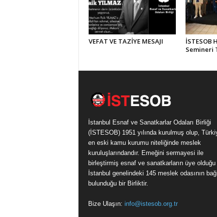
VEFAT VE TAZİYE MESAJI
İSTESOB Hi
Semineri
İstanbul Esnaf ve Sanatkarlar Odaları Birliği
(İSTESOB) 1951 yılında kurulmuş olup, Türki
en eski kamu kurumu niteliğinde meslek
kuruluşlarındandır. Emeğini sermayesi ile
birleştirmiş esnaf ve sanatkarların üye olduğu
İstanbul genelindeki 145 meslek odasının bağl
bulunduğu bir Birliktir.
Bize Ulaşın:
info@istesob.org.tr