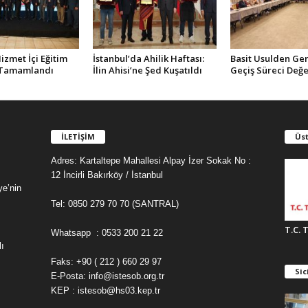
zmet İçi Eğitim
İstanbul’da Ahilik Haftası:
Basit Usulden Ge
 Tamamlandı
İlin Ahisi’ne Şed Kuşatıldı
Geçiş Süreci Değe
İLETİŞİM
Üst
Adres: Kartaltepe Mahallesi Alpay İzer Sokak No :
12 İncirli Bakırköy / İstanbul
ye’nin
Tel: 0850 279 70 70 (SANTRAL)
T.C. 
Whatsapp : 0533 200 21 22
ı
Faks: +90 ( 212 ) 660 29 97
Sic
E-Posta: info@istesob.org.tr
KEP : istesob@hs03.kep.tr