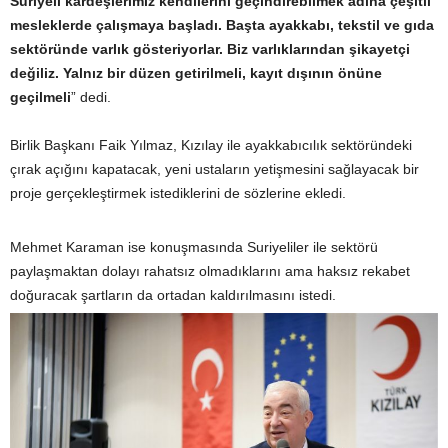
Suriyeli kardeşlerimiz kendilerini geçindirebilmek adına çeşitli
mesleklerde çalışmaya başladı. Başta ayakkabı, tekstil ve gıda
sektöründe varlık gösteriyorlar. Biz varlıklarından şikayetçi
değiliz. Yalnız bir düzen getirilmeli, kayıt dışının önüne
geçilmeli
” dedi.
Birlik Başkanı Faik Yılmaz, Kızılay ile ayakkabıcılık sektöründeki
çırak açığını kapatacak, yeni ustaların yetişmesini sağlayacak bir
proje gerçekleştirmek istediklerini de sözlerine ekledi.
Mehmet Karaman ise konuşmasında Suriyeliler ile sektörü
paylaşmaktan dolayı rahatsız olmadıklarını ama haksız rekabet
doğuracak şartların da ortadan kaldırılmasını istedi.