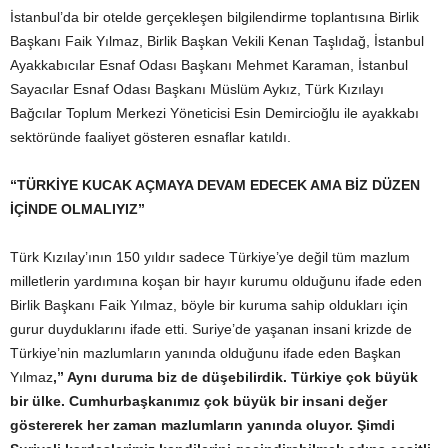
İstanbul’da bir otelde gerçekleşen bilgilendirme toplantısına Birlik
Başkanı Faik Yılmaz, Birlik Başkan Vekili Kenan Taşlıdağ, İstanbul
Ayakkabıcılar Esnaf Odası Başkanı Mehmet Karaman, İstanbul
Sayacılar Esnaf Odası Başkanı Müslüm Aykız, Türk Kızılayı
Bağcılar Toplum Merkezi Yöneticisi Esin Demircioğlu ile ayakkabı
sektöründe faaliyet gösteren esnaflar katıldı.
“TÜRKİYE KUCAK AÇMAYA DEVAM EDECEK AMA BİZ DÜZEN
İÇİNDE OLMALIYIZ”
Türk Kızılay’ının 150 yıldır sadece Türkiye’ye değil tüm mazlum
milletlerin yardımına koşan bir hayır kurumu olduğunu ifade eden
Birlik Başkanı Faik Yılmaz, böyle bir kuruma sahip oldukları için
gurur duyduklarını ifade etti. Suriye’de yaşanan insani krizde de
Türkiye’nin mazlumların yanında olduğunu ifade eden Başkan
Yılmaz
,” Aynı duruma biz de düşebilirdik. Türkiye çok büyük
bir ülke. Cumhurbaşkanımız çok büyük bir insani değer
göstererek her zaman mazlumların yanında oluyor. Şimdi