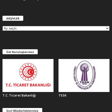
ARŞİVLER
A
R
Ş
İ
V
L
E
Üst Kuruluşlarımız
R
T.C. Ticaret Bakanlığı
TESK
Sicil Müdürlüklerimiz