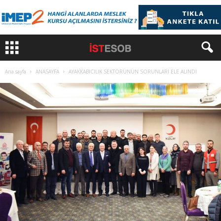
Ana sayfa
ANASAYFA
AYAKKABICILIK SEKTÖRÜNÜN SORUNLARI ELE ALINDI