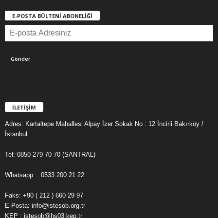
E-POSTA BÜLTENİ ABONELİĞİ
İLETİŞİM
Adres: Kartaltepe Mahallesi Alpay İzer Sokak No : 12 İncirli Bakırköy /
İstanbul
Tel: 0850 279 70 70 (SANTRAL)
Whatsapp : 0533 200 21 22
Faks: +90 ( 212 ) 660 29 97
E-Posta: info@istesob.org.tr
KEP : istesob@hs03.kep.tr