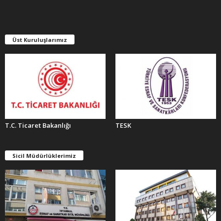
İ
V
L
E
Üst Kuruluşlarımız
R
T.C. Ticaret Bakanlığı
TESK
Sicil Müdürlüklerimiz