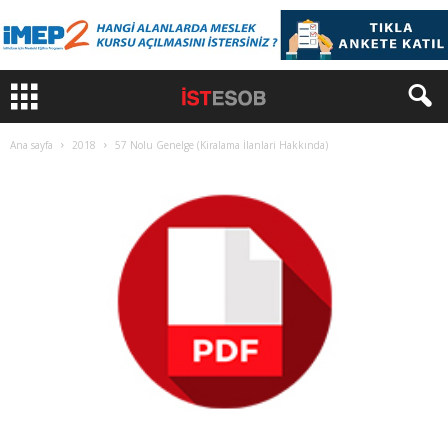
Ana sayfa
2018
57 Nolu Genelge (Kiralama İlanlari Hakkında)