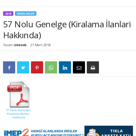
2018
GENELGELER
57 Nolu Genelge (Kiralama İlanlari
Hakkında)
Yazan
istesob
-
27 Mart 2018
57-Nolu-Genelge-
Kiralama-Ilanlari-
Hakkinda