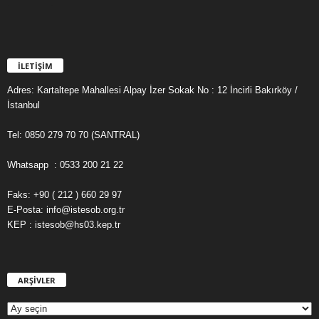
İLETİŞİM
Adres: Kartaltepe Mahallesi Alpay İzer Sokak No : 12 İncirli Bakırköy /
İstanbul
Tel: 0850 279 70 70 (SANTRAL)
Whatsapp : 0533 200 21 22
Faks: +90 ( 212 ) 660 29 97
E-Posta: info@istesob.org.tr
KEP : istesob@hs03.kep.tr
ARŞİVLER
A
R
Ş