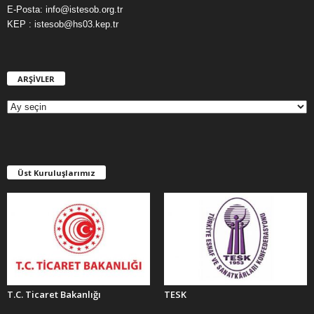
E-Posta: info@istesob.org.tr
KEP : istesob@hs03.kep.tr
ARŞİVLER
A
R
Ş
İ
V
L
E
Üst Kuruluşlarımız
R
T.C. Ticaret Bakanlığı
TESK