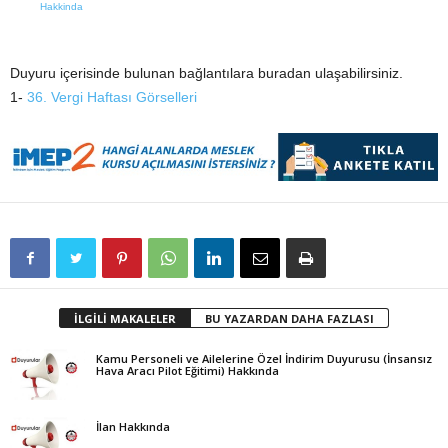
Hakkinda
Duyuru içerisinde bulunan bağlantılara buradan ulaşabilirsiniz.
1-
36. Vergi Haftası Görselleri
İLGİLİ MAKALELER
BU YAZARDAN DAHA FAZLASI
Kamu Personeli ve Ailelerine Özel İndirim Duyurusu (İnsansız
Hava Aracı Pilot Eğitimi) Hakkında
İlan Hakkında