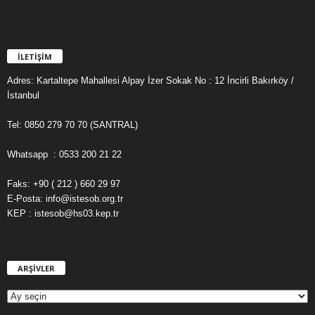
İLETİŞİM
Adres: Kartaltepe Mahallesi Alpay İzer Sokak No : 12 İncirli Bakırköy /
İstanbul
Tel: 0850 279 70 70 (SANTRAL)
Whatsapp : 0533 200 21 22
Faks: +90 ( 212 ) 660 29 97
E-Posta: info@istesob.org.tr
KEP : istesob@hs03.kep.tr
ARŞİVLER
A
R
Ş
İ