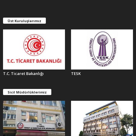
V
L
E
Üst Kuruluşlarımız
R
T.C. Ticaret Bakanlığı
TESK
Sicil Müdürlüklerimiz