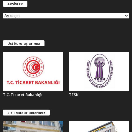
ARŞİVLER
A
R
Ş
İ
V
L
E
Üst Kuruluşlarımız
R
T.C. Ticaret Bakanlığı
TESK
Sicil Müdürlüklerimiz