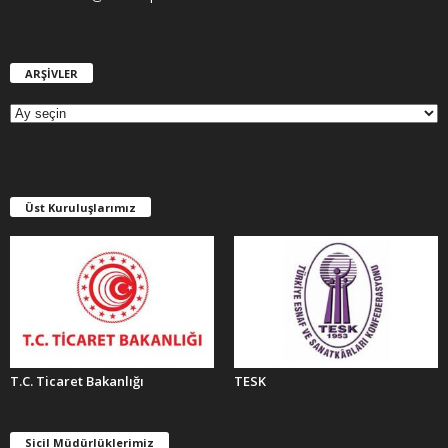
ARŞİVLER
A
R
Ş
İ
V
L
E
Üst Kuruluşlarımız
R
T.C. Ticaret Bakanlığı
TESK
Sicil Müdürlüklerimiz