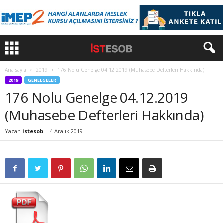
Ana sayfa
2019
176 Nolu Genelge 04.12.2019 (Muhasebe Defterleri Hakkında)
2019
GENELGELER
176 Nolu Genelge 04.12.2019
(Muhasebe Defterleri Hakkında)
Yazan
istesob
-
4 Aralık 2019