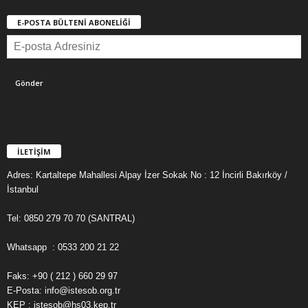
E-POSTA BÜLTENİ ABONELİĞİ
İLETİŞİM
Adres: Kartaltepe Mahallesi Alpay İzer Sokak No : 12 İncirli Bakırköy /
İstanbul
Tel: 0850 279 70 70 (SANTRAL)
Whatsapp : 0533 200 21 22
Faks: +90 ( 212 ) 660 29 97
E-Posta: info@istesob.org.tr
KEP : istesob@hs03.kep.tr