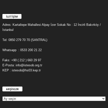
İLETİŞİM
Adres: Kartaltepe Mahallesi Alpay İzer Sokak No : 12 İncirli Bakırköy /
İstanbul
Tel: 0850 279 70 70 (SANTRAL)
Whatsapp : 0533 200 21 22
Faks: +90 ( 212 ) 660 29 97
E-Posta: info@istesob.org.tr
KEP : istesob@hs03.kep.tr
ARŞİVLER
A
R
Ş
İ