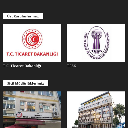
V
L
E
Üst Kuruluşlarımız
R
T.C. Ticaret Bakanlığı
TESK
Sicil Müdürlüklerimiz